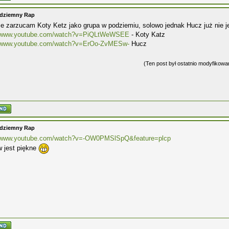
odziemny Rap
e zarzucam Koty Ketz jako grupa w podziemiu, solowo jednak Hucz już nie j
//www.youtube.com/watch?v=PiQLtWeWSEE
- Koty Katz
//www.youtube.com/watch?v=ErOo-ZvMESw-
Hucz
(Ten post był ostatnio modyfikow
odziemny Rap
//www.youtube.com/watch?v=-OW0PMSlSpQ&feature=plcp
w jest piękne