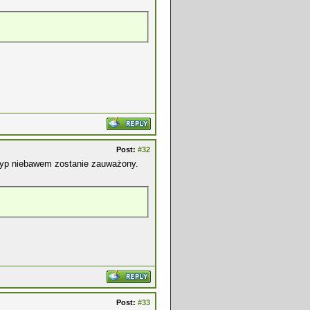
Post:
#32
e typ niebawem zostanie zauważony.
Post:
#33