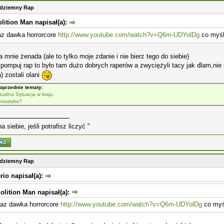
odziemny Rap
lition Man napisał(a):
az dawka horrorcore
http://www.youtube.com/watch?v=Q6m-UDYolDg
co myśl
a mnie żenada (ale to tylko moje zdanie i nie bierz tego do siebie)
pompuj rap to było tam dużo dobrych raperów a zwyciężyli tacy jak dlam,nie ś
) zostali olani
oprzednie tematy:
tualna Sytuacja w kraju
ntastyka?
na siebie, jeśli potrafisz liczyć "
odziemny Rap
rio napisał(a):
lition Man napisał(a):
raz dawka horrorcore
http://www.youtube.com/watch?v=Q6m-UDYolDg
co myśl