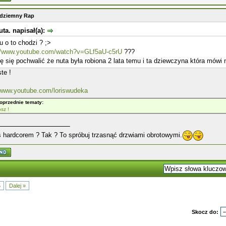
odziemny Rap
ta. napisał(a):
u o to chodzi ? ;>
://www.youtube.com/watch?v=GLf5aU-c5rU
???
 się pochwalić że nuta była robiona 2 lata temu i ta dziewczyna która mówi n
ste !
//www.youtube.com/loriswudeka
oprzednie tematy:
osz !
 hardcorem ? Tak ? To spróbuj trzasnąć drzwiami obrotowymi.
5
Dalej »
Skocz do: