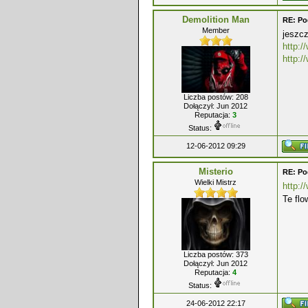
Demolition Man
RE: P
Member
jeszcz
http:
http:
Liczba postów: 208
Dołączył: Jun 2012
Reputacja:
3
Status:
12-06-2012 09:29
Misterio
RE: P
Wielki Mistrz
http:
Te flo
Liczba postów: 373
Dołączył: Jun 2012
Reputacja:
4
Status:
24-06-2012 22:17