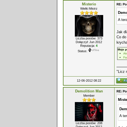
Misterio
RE: P
Wielki Mistrz
Demo
A ter
Jak dl
Co do 
Liczba postów: 373
krycha
Dołączył: Jun 2012
Reputacja:
4
Moje p
Status:
Ak
Fa
"Licz 
12-06-2012 08:22
Demolition Man
RE: P
Member
Miste
Demo
A te
Liczba postów: 208
Dołączył: Jun 2012