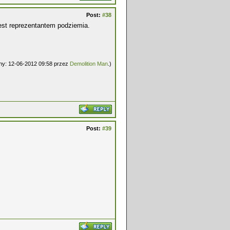
Post:
#38
est reprezentantem podziemia.
any: 12-06-2012 09:58 przez
Demolition Man
.)
Post:
#39