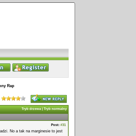
mny Rap
Tryb drzewa
|
Tryb normalny
Post:
#31
adzi. No a tak na marginesie to jest