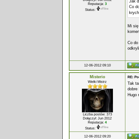
Jak d
Reputacja:
3
Co do
Status:
krych
Mi się
koment
Co do 
odkryl
12-06-2012 09:10
Misterio
RE: P
Wielki Mistrz
Tak ta
dobre 
Hugo r
Liczba postów: 373
Dołączył: Jun 2012
Reputacja:
4
Status:
12-06-2012 09:20