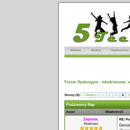
Główna
Szukaj
Użytkownicy
Forum Dyskusyjne - młodzieżowe, o
dnio
Strony (5):
« Wstecz
1
2
3
4
Podziemny Rap
Autor
Wiadomość
Zepsuta.
RE: P
Moderator
Demoli