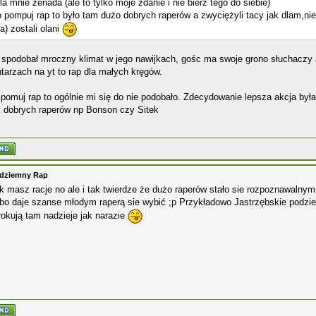
la mnie żenada (ale to tylko moje zdanie i nie bierz tego do siebie)
 pompuj rap to było tam dużo dobrych raperów a zwyciężyli tacy jak dlam,nie 
a) zostali olani
 spodobał mroczny klimat w jego nawijkach, gośc ma swoje grono słuchaczy 
arzach na yt to rap dla małych kręgów.
pomuj rap to ogólnie mi się do nie podobało. Zdecydowanie lepsza akcja był
i dobrych raperów np Bonson czy Sitek
odziemny Rap
k masz racje no ale i tak twierdze że dużo raperów stało sie rozpoznawalnym
bo daje szanse młodym raperą sie wybić ;p Przykładowo Jastrzębskie podziem
okują tam nadzieje jak narazie