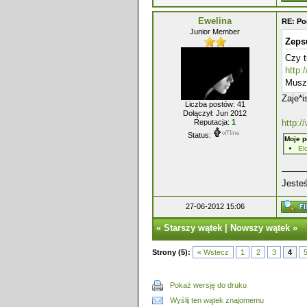
Ewelina
RE: P
Junior Member
Zepsu
Czy t
http
Muszę
Zaje*i
Liczba postów: 41
Dołączył: Jun 2012
http:
Reputacja:
1
Status:
Moje p
El
Jesteś
27-06-2012 15:06
«
Starszy wątek
|
Nowszy wątek
»
Strony (5):
« Wstecz
1
2
3
4
Pokaż wersję do druku
Wyślij ten wątek znajomemu