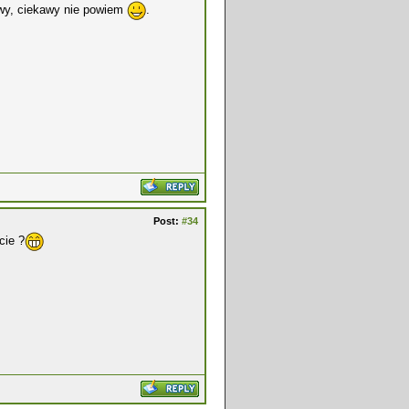
awy, ciekawy nie powiem
.
Post:
#34
cie ?