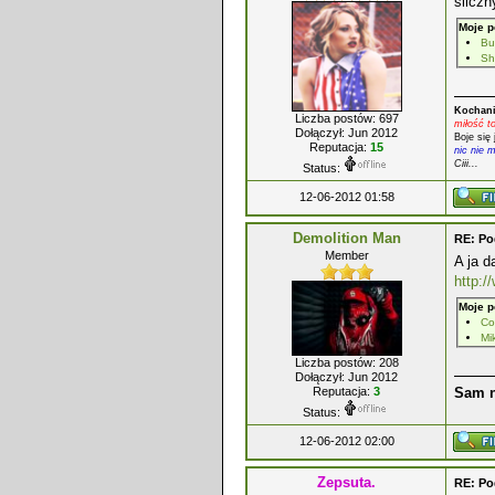
śliczn
Moje p
Bu
Sh
Kochani
Liczba postów: 697
miłość t
Dołączył: Jun 2012
Boje się 
Reputacja:
15
nic nie 
Ciii...
Status:
12-06-2012 01:58
Demolition Man
RE: P
Member
A ja d
http:
Moje p
Co
Mi
Liczba postów: 208
Dołączył: Jun 2012
Reputacja:
3
Sam n
Status:
12-06-2012 02:00
Zepsuta.
RE: P