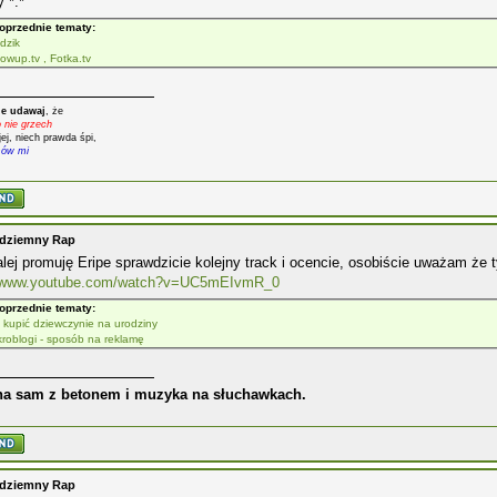
y *.*
oprzednie tematy:
dzik
owup.tv , Fotka.tv
e udawaj
, że
o nie grzech
jej, niech prawda śpi,
mów mi
odziemny Rap
alej promuję Eripe sprawdzicie kolejny track i ocencie, osobiście uważam ż
//www.youtube.com/watch?v=UC5mEIvmR_0
oprzednie tematy:
 kupić dziewczynie na urodziny
kroblogi - sposób na reklamę
a sam z betonem i muzyka na słuchawkach.
odziemny Rap