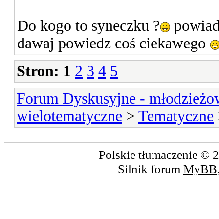
Do kogo to syneczku ?
powiada
dawaj powiedz coś ciekawego
Stron:
1
2
3
4
5
Forum Dyskusyjne - młodzieżow
wielotematyczne
>
Tematyczne
Polskie tłumaczenie ©
Silnik forum
MyBB