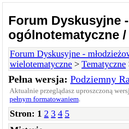
Forum Dyskusyjne -
ogólnotematyczne /
Forum Dyskusyjne - młodzieżow
wielotematyczne
>
Tematyczne
Pełna wersja:
Podziemny R
Aktualnie przeglądasz uproszczoną wers
pełnym formatowaniem
.
Stron:
1
2
3
4
5