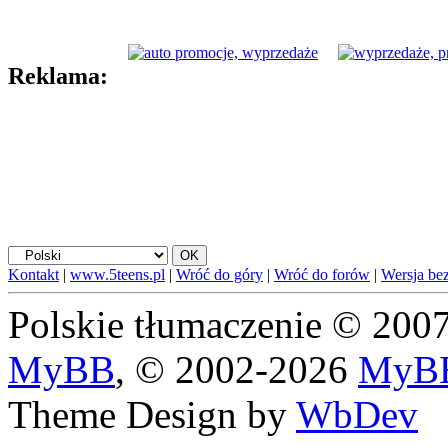
Reklama:
Kontakt
|
www.5teens.pl
|
Wróć do góry
|
Wróć do forów
|
Wersja bez
Polskie tłumaczenie © 20
MyBB
, © 2002-2026
MyBB
Theme Design by
WbDev