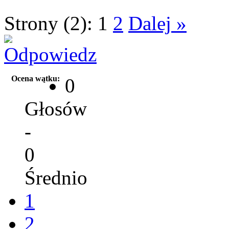
Strony (2):
1
2
Dalej »
Ocena wątku:
0
Głosów
-
0
Średnio
1
2