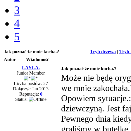
3
4
5
Jak poznać że mnie kocha.?
Tryb drzewa
|
Tryb 
Autor
Wiadomość
LAYLA.
Jak poznać że mnie kocha.?
Junior Member
Może nie będę orygi
Liczba postów: 27
we mnie zakochała.
Dołączył: Jan 2013
Reputacja:
0
Opowiem sytuacje.: 
Status:
dziewczyną. Jest fa
Pewnego dnia kiedy
graliśmy w butelkę