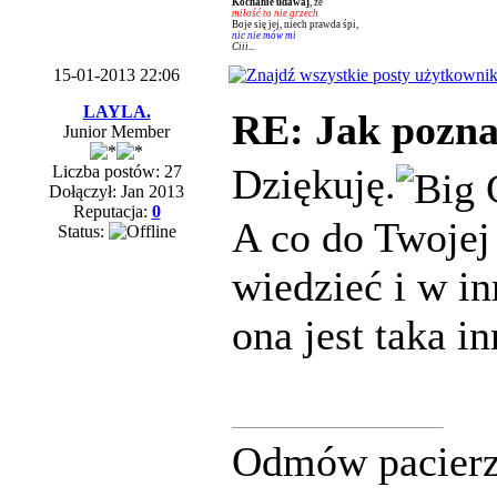
Kochanie udawaj
, że
miłość to nie grzech
Boje się jej, niech prawda śpi,
nic nie mów mi
Ciii...
15-01-2013 22:06
LAYLA.
RE: Jak pozna
Junior Member
Dziękuję.
Liczba postów: 27
Dołączył: Jan 2013
Reputacja:
0
A co do Twoje
Status:
wiedzieć i w i
ona jest taka in
Odmów pacierz