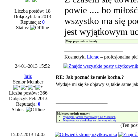
powie .... bo miłość
Liczba postów: 18
Dołączył: Jan 2013
wszystko ma się pod
Reputacja:
0
Status:
jest wyjątkowym u
Moje poprzednie tematy:
Kosmetyki
Lierac
– profesjonalna pie
24-01-2013 15:52
luiz
RE: Jak poznać że mnie kocha.?
Senior Member
Wydaje mi się że objawy są takie same 
Liczba postów: 366
Dołączył: Feb 2013
_____________________
Reputacja:
0
Status:
Moje poprzednie tematy:
Wynajem jachtu motorowego na Mazurach
Niepołomice ginekolog na pierwszą wizytę
(Ten pos
15-02-2013 14:02