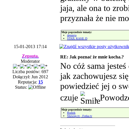
jaja, ale ona to zro
przyznała że nie mo
Moje poprzednie tematy:
depresja
STAJL KASII.:D
15-01-2013 17:14
Zepsuta.
RE: Jak poznać że mnie kocha.?
Moderator
No cóż sama jesteś
Liczba postów: 697
jak zachowujesz si
Dołączył: Jun 2012
Reputacja:
15
powiedzieć jej o sw
Status:
czuje
. Powodz
Moje poprzednie tematy:
Budzik
Showup.tv , Fotka.tv