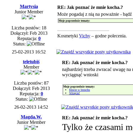
Martysia
RE: Jak poznać że mnie kocha.?
Junior Member
Może pogadaj z nią na poważnie - bądź s
Moje poprzednie tematy:
Liczba postów: 18
Dołączył: Feb 2013
Kosmetyki
Vichy
– godne polecenia.
Reputacja:
0
Status:
25-02-2013 16:52
teletubiś
RE: Jak poznać że mnie kocha.?
Member
najbardziej trzeba zwracać uwagę na 
wyciągnąć wnioski
Liczba postów: 87
Moje poprzednie tematy:
Dołączył: Feb 2013
Kłucie w brzuchu
Reputacja:
0
Witajcie!
Status:
26-02-2013 14:52
Magda.W.
RE: Jak poznać że mnie kocha.?
Junior Member
Tylko że czasami m