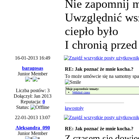
Nie zapomnij 
Uwzględnić wsz
ciepło było
I chronią prze
16-01-2013 16:49
baragosas
RE: Jak poznać że mnie kocha.?
Junior Member
To może umówcie się na samotny spac
Moje poprzednie tematy:
Liczba postów: 3
Wehikuł czasu
Dołączył: Jan 2013
Reputacja:
0
Status:
ławostoły
22-01-2013 13:07
Aleksandra_090
RE: Jak poznać że mnie kocha.?
Junior Member
Z czasem się dowies