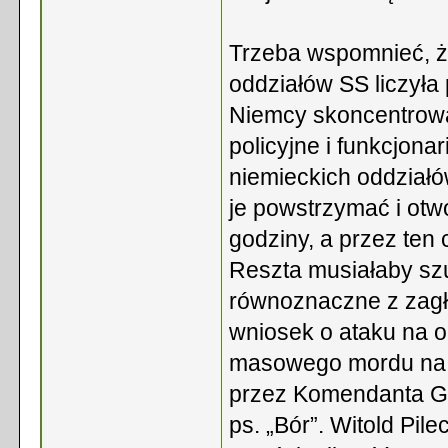
Trzeba wspomnieć, ż
oddziałów SS liczyła
Niemcy skoncentrowal
policyjne i funkcjonar
niemieckich oddziałó
je powstrzymać i otw
godziny, a przez ten
Reszta musiałaby szu
równoznaczne z zagł
wniosek o ataku na 
masowego mordu na wi
przez Komendanta G
ps. „Bór”. Witold Pi