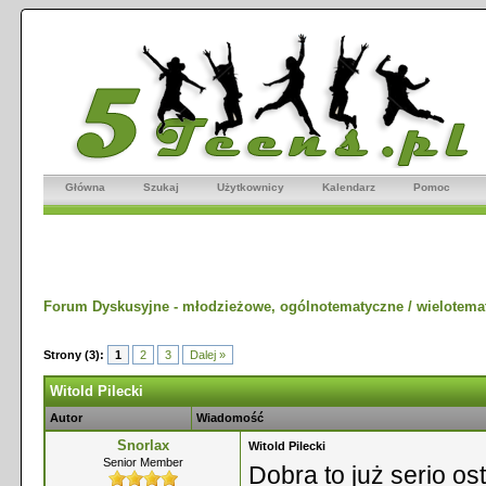
Główna
Szukaj
Użytkownicy
Kalendarz
Pomoc
Forum Dyskusyjne - młodzieżowe, ogólnotematyczne / wielotema
Strony (3):
1
2
3
Dalej »
Witold Pilecki
Autor
Wiadomość
Snorlax
Witold Pilecki
Senior Member
Dobra to już serio os