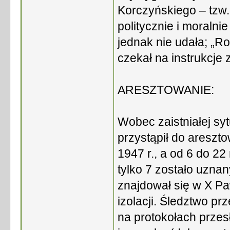
Korczyńskiego – tzw.
politycznie i moralni
jednak nie udała; „Ro
czekał na instrukcje 
ARESZTOWANIE:
Wobec zaistniałej syt
przystąpił do areszt
1947 r., a od 6 do 22
tylko 7 zostało uznan
znajdował się w X Pa
izolacji. Śledztwo p
na protokołach przesł