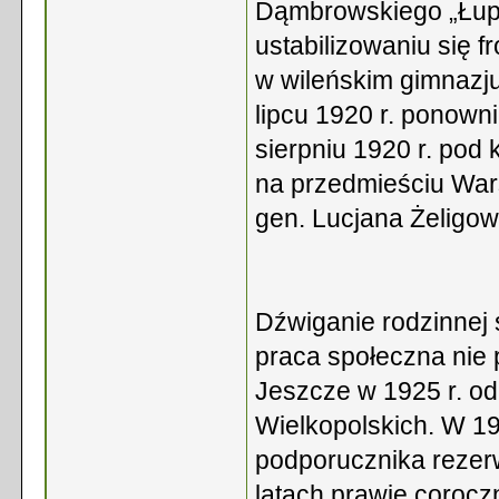
Dąmbrowskiego „Łupas
ustabilizowaniu się f
w wileńskim gimnazju
lipcu 1920 r. ponown
sierpniu 1920 r. po
na przedmieściu War
gen. Lucjana Żeligow
Dźwiganie rodzinnej 
praca społeczna nie 
Jeszcze w 1925 r. od
Wielkopolskich. W 19
podporucznika rezer
latach prawie corocz