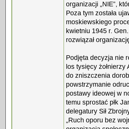
organizacji „NIE”, któ
Poza tym została ujaw
moskiewskiego proc
kwietniu 1945 r. Gen
rozwiązał organizacj
Podjęta decyzja nie 
los tysięcy żołnierz
do zniszczenia doro
powstrzymanie odruch
postawy ideowej w n
temu sprostać płk J
delegatury Sił Zbrojn
„Ruch oporu bez wojn