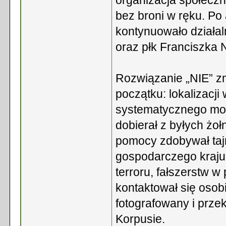
organizacja społeczn
bez broni w ręku. P
kontynuowało działa
oraz płk Franciszka 
Rozwiązanie „NIE” zm
początku: lokalizacj
systematycznego mon
dobierał z byłych żoł
pomocy zdobywał tajn
gospodarczego kraju
terroru, fałszerstw w 
kontaktował się osobi
fotografowany i prze
Korpusie.