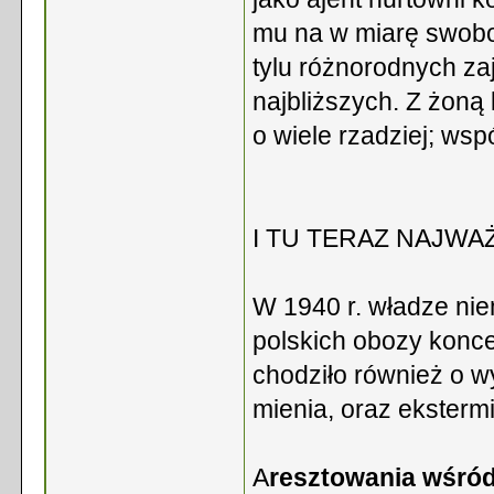
mu na w miarę swob
tylu różnorodnych za
najbliższych. Z żoną
o wiele rzadziej; wsp
I TU TERAZ NAJWA
W 1940 r. władze ni
polskich obozy konc
chodziło również o w
mienia, oraz eksterm
A
resztowania wśród 