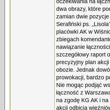
oczekiwania na łączn
dwa obrazy, które p
zamian dwie pozycje
Serafiński ps. „Lis
placówki AK w Wiśnic
zbiegach komendant
nawiązanie łączności
szczegółowy raport 
precyzyjny plan akcji
obozie. Jednak dowó
prowokacji, bardzo po
Nie mogąc podjąć ws
łączność z Warszawą i
na zgodę KG AK i na
akcji odbicia więźni