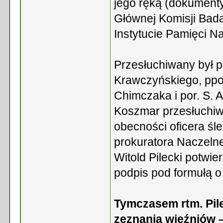
jego ręką (dokument
Głównej Komisji Bada
Instytucie Pamięci N
Przesłuchiwany był p
Krawczyńskiego, ppor.
Chimczaka i por. S. A
Koszmar przesłuchiwan
obecności oficera śl
prokuratora Naczelne
Witold Pilecki potwie
podpis pod formułą o 
Tymczasem rtm. Pile
zeznania więźniów –