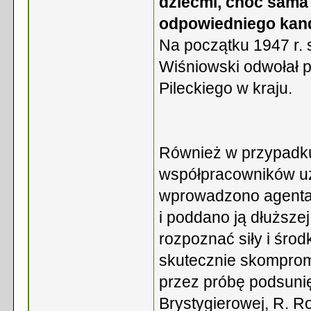
dziećmi, choć sama 
odpowiedniego kand
Na początku 1947 r. 
Wiśniowski odwołał p
Pileckiego w kraju.
Również w przypadku 
współpracowników u
wprowadzono agenta,
i poddano ją dłuższej
rozpoznać siły i środ
skutecznie skomprom
przez próbę podsunięc
Brystygierowej, R. R