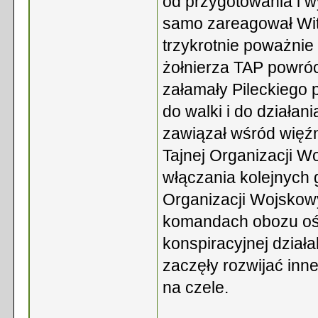
od przygotowania i w
samo zareagował Wito
trzykrotnie poważnie
żołnierza TAP powróci
załamały Pileckiego 
do walki i do działan
zawiązał wśród więź
Tajnej Organizacji Wo
włączania kolejnych 
Organizacji Wojskowy
komandach obozu ośw
konspiracyjnej dział
zaczęły rozwijać inn
na czele.