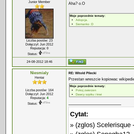
Junior Member
Aha? o.O
Moje poprzednie tematy:
Adopcja.
Siemanko :D
Liczba postów: 23
Dołączył: Jun 2012
Reputacja:
0
Status:
24-08-2012 18:46
Niesmialy
RE: Witold Pilecki
Hentai
Przestan wreszcie kopiowac wikipedie
Moje poprzednie tematy:
Liczba postów: 164
Pokoj zwierzen
Dołączył: Jun 2012
Dawcy szpiku i krwi
Reputacja:
4
Status:
Cytat:
» (zglos) Scelerisque 