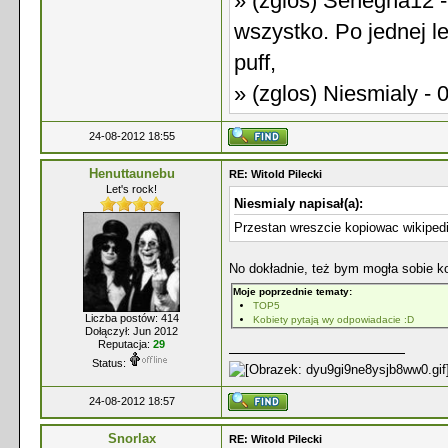
» (zglos) Senegha12 -
wszystko. Po jednej le
puff,
» (zglos) Niesmialy - 
24-08-2012 18:55
Henuttaunebu
RE: Witold Pilecki
Let's rock!
Niesmialy napisał(a):
Przestan wreszcie kopiowac wikipedi
No dokładnie, też bym mogła sobie ko
Moje poprzednie tematy:
TOP5
Liczba postów: 414
Kobiety pytają wy odpowiadacie :D
Dołączył: Jun 2012
Reputacja:
29
Status:
24-08-2012 18:57
Snorlax
RE: Witold Pilecki