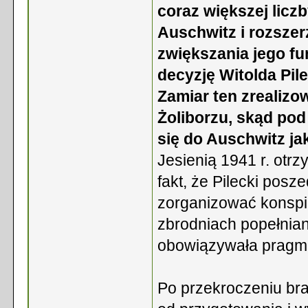
coraz większej lic
Auschwitz i rozszer
zwiększania jego fu
decyzję Witolda Pil
Zamiar ten zrealizo
Żoliborzu, skąd po
się do Auschwitz ja
Jesienią 1941 r. otrz
fakt, że Pilecki posz
zorganizować konspi
zbrodniach popełni
obowiązywała pragma
Po przekroczeniu bra