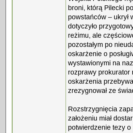
broni, którą Pilecki
powstańców – ukrył w
dotyczyło przygotow
reżimu, ale częściowo
pozostałym po nieuda
oskarżenie o posług
wystawionymi na na
rozprawy prokurator 
oskarżenia przebywa
zrezygnował ze świa
Rozstrzygnięcia zap
założeniu miał dost
potwierdzenie tezy o 