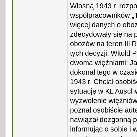
Wiosną 1943 r. rozpo
współpracowników „T
więcej danych o oboz
zdecydowały się na p
obozów na teren III 
tych decyzji, Witold 
dwoma więźniami: J
dokonał tego w czasi
1943 r. Chciał osobi
sytuację w KL Auschw
wyzwolenie więźniów
poznał osobiście aut
nawiązał dozgonną p
informując o sobie i