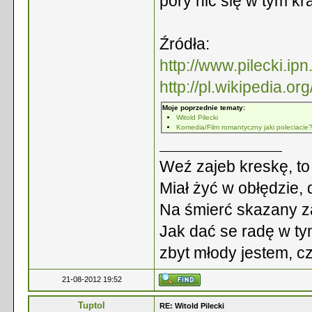
pory nic się w tym kra
Źródła:
http://www.pilecki.ipn.
http://pl.wikipedia.or
Moje poprzednie tematy:
Witold Pilecki
Komedia/Film romantyczny jaki poleciacie
Weź zajeb kreskę, to 
Miał żyć w obłędzie,
Na śmierć skazany za
Jak dać se radę w ty
zbyt młody jestem, c
21-08-2012 19:52
Tuptol
RE: Witold Pilecki