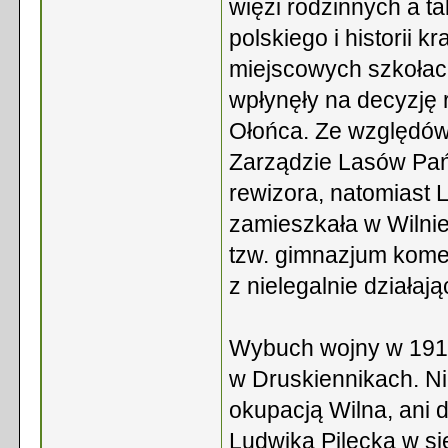
więzi rodzinnych a t
polskiego i historii 
miejscowych szkołac
wpłynęły na decyzję 
Ołońca. Ze względów 
Zarządzie Lasów Pań
rewizora, natomiast 
zamieszkała w Wilnie
tzw. gimnazjum komer
z nielegalnie działaj
Wybuch wojny w 1914 
w Druskiennikach. N
okupacją Wilna, ani 
Ludwika Pilecka w si