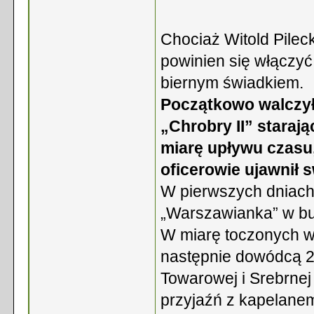
Chociaż Witold Pileck
powinien się włączyć
biernym świadkiem.
Początkowo walczył
„Chrobry II” stara
miarę upływu czasu,
oficerowie ujawnił 
W pierwszych dniach
„Warszawianka” w bu
W miarę toczonych w
następnie dowódcą 2 k
Towarowej i Srebrnej
przyjaźń z kapelanem