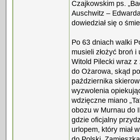
Czajkowskim ps. „Bad
Auschwitz – Edwarda 
dowiedział się o śmi
Po 63 dniach walki 
musieli złożyć broń i 
Witold Pilecki wraz z
do Ożarowa, skąd po 
października skiero
wyzwolenia opiekując
wdzięczne miano „Taty
obozu w Murnau do II
gdzie oficjalny przyd
urlopem, który miał 
do Polski. Zamieszkał