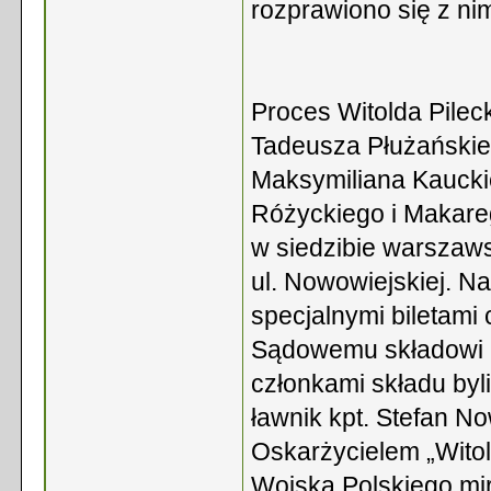
rozprawiono się z nim
Proces Witolda Pileck
Tadeusza Płużańskie
Maksymiliana Kaucki
Różyckiego i Makareg
w siedzibie warsza
ul. Nowowiejskiej. N
specjalnymi biletami 
Sądowemu składowi p
członkami składu byl
ławnik kpt. Stefan N
Oskarżycielem „Witol
Wojska Polskiego mjr