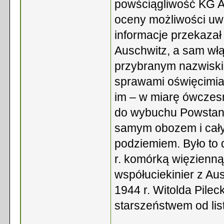
powściągliwość KG A
oceny możliwości uwo
informacje przekaza
Auschwitz, a sam włą
przybranym nazwiski
sprawami oświęcimiak
im – w miarę ówczes
do wybuchu Powstani
samym obozem i cały
podziemiem. Było to d
r. komórką więzienną
współuciekinier z Au
1944 r. Witolda Pile
starszeństwem od lis