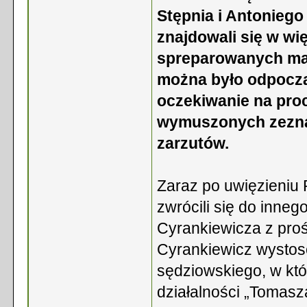
Stępnia i Antoniego
znajdowali się w wi
spreparowanych mat
można było odpocząć
oczekiwanie na pro
wymuszonych zezna
zarzutów.
Zaraz po uwięzieniu 
zwrócili się do inne
Cyrankiewicza z proś
Cyrankiewicz wystos
sędziowskiego, w kt
działalności „Tomasz