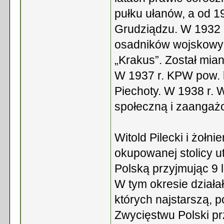
pułku ułanów, a od 1
Grudziądzu. W 1932 r
osadników wojskowy
„Krakus”. Został mi
W 1937 r. KPW pow. 
Piechoty. W 1938 r. W
społeczną i zaangaż
Witold Pilecki i żołn
okupowanej stolicy u
Polską przyjmując 9 l
W tym okresie działa
których najstarszą, 
Zwycięstwu Polski p