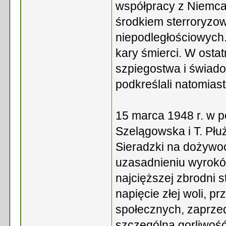
współpracy z Niemcam
środkiem sterroryzo
niepodległościowych.
kary śmierci. W ostat
szpiegostwa i świado
podkreślali natomiast
15 marca 1948 r. w p
Szelągowska i T. Płuż
Sieradzki na dożywoci
uzasadnieniu wyroków
najcięższej zbrodni 
napięcie złej woli, p
społecznych, zaprzed
szczególną gorliwość