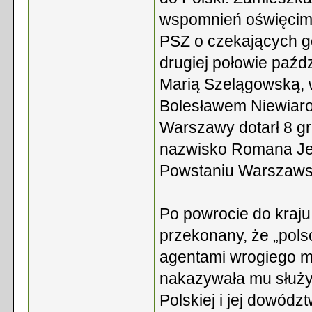
wspomnień oświęcim
PSZ o czekających go
drugiej połowie paźdz
Marią Szelągowską, w
Bolesławem Niewiaro
Warszawy dotarł 8 g
nazwisko Romana Jez
Powstaniu Warszawski
Po powrocie do kraju 
przekonany, że „pols
agentami wrogiego m
nakazywała mu służy
Polskiej i jej dowó