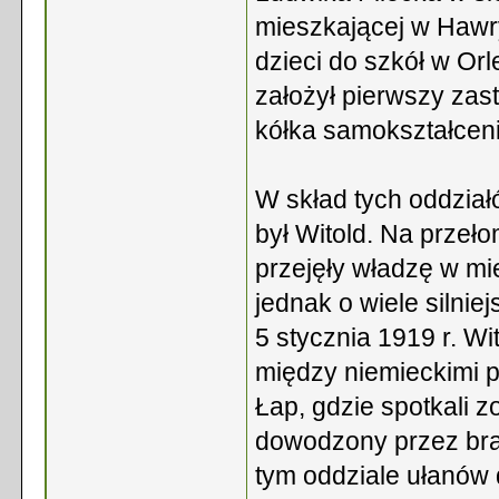
mieszkającej w Hawr
dzieci do szkół w O
założył pierwszy zas
kółka samokształcen
W skład tych oddział
był Witold. Na przeło
przejęły władzę w mi
jednak o wiele silni
5 stycznia 1919 r. Wi
między niemieckimi p
Łap, gdzie spotkali 
dowodzony przez bra
tym oddziale ułanów