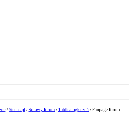
zne
/
5teens.pl
/
Sprawy forum
/
Tablica ogłoszeń
/
Fanpage forum