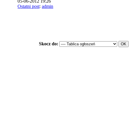
05-06-2012 19:26
Ostatni post
:
admin
Skocz do: