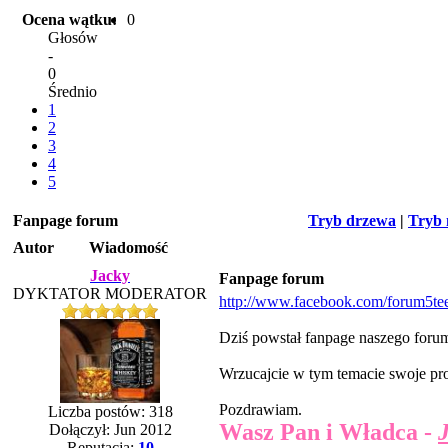
Ocena wątku:
0
Głosów
-
0
Średnio
1
2
3
4
5
Fanpage forum
Tryb drzewa
|
Tryb 
Autor
Wiadomość
Jacky
Fanpage forum
DYKTATOR MODERATOR
http://www.facebook.com/forum5te
Dziś powstał fanpage naszego forum
Wrzucajcie w tym temacie swoje prop
Pozdrawiam.
Liczba postów: 318
Wasz Pan i Władca -
Dołączył: Jun 2012
Reputacja:
10