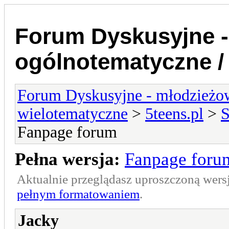
Forum Dyskusyjne -
ogólnotematyczne /
Forum Dyskusyjne - młodzieżow
wielotematyczne
>
5teens.pl
>
S
Fanpage forum
Pełna wersja:
Fanpage foru
Aktualnie przeglądasz uproszczoną wers
pełnym formatowaniem
.
Jacky