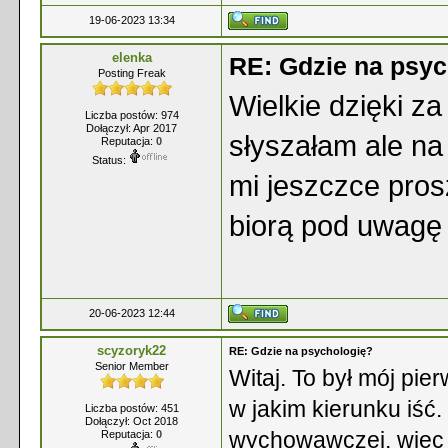
19-06-2023 13:34
elenka
RE: Gdzie na psyc
Posting Freak
Wielkie dzięki z
Liczba postów: 974
Dołączył: Apr 2017
słyszałam ale n
Reputacja:
0
Status:
mi jeszczce pros
biorą pod uwagę
20-06-2023 12:44
scyzoryk22
RE: Gdzie na psychologię?
Senior Member
Witaj. To był mój pi
w jakim kierunku iść
Liczba postów: 451
Dołączył: Oct 2018
wychowawczej, więc 
Reputacja:
0