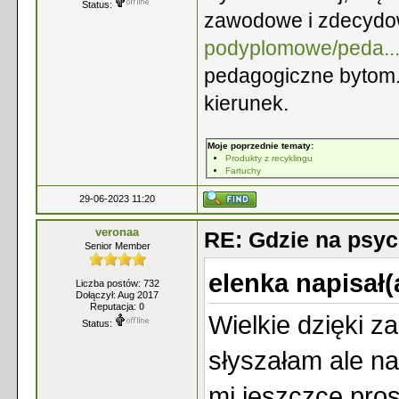
Status:
zawodowe i zdecydo
podyplomowe/peda...
pedagogiczne bytom.
kierunek.
Moje poprzednie tematy:
Produkty z recyklingu
Fartuchy
29-06-2023 11:20
veronaa
RE: Gdzie na psyc
Senior Member
elenka napisał(
Liczba postów: 732
Dołączył: Aug 2017
Reputacja:
0
Wielkie dzięki z
Status:
słyszałam ale 
mi jeszczce pros