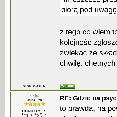
biorą pod uwagę
z tego co wiem t
kolejność zgłosz
zwlekać ze skła
chwilę. chętnych
01-08-2023 11:47
ninjaa
RE: Gdzie na psyc
Posting Freak
to prawda, na pe
Liczba postów: 777
Dołączył: Aug 2017