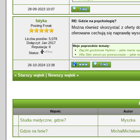
28-09-2023 10:07
fatyka
RE: Gdzie na psychologię?
Posting Freak
Można również skorzystać z oferty do
oferowane cechują się naprawdę wyso
Liczba postów: 5,078
Dołączył: Jan 2017
Moje poprzednie tematy:
Reputacja:
0
Złączki grodziowe Hydron – jakie macie op
Status:
Alfa Skin serum po przeszczepie – jakie 
26-10-2024 13:38
«
Starszy wątek
|
Nowszy wątek
»
Wątek:
Autor
Studia medyczne, gdzie?
Myszka
Gdzie na ferie?
MichalMichalow