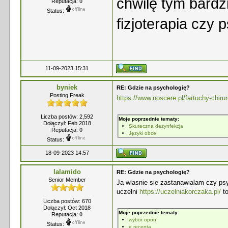
chwilę tym bardzi
Reputacja:
0
Status:
fizjoterapia czy
11-09-2023 15:31
byniek
RE: Gdzie na psychologię?
Posting Freak
https://www.noscere.pl/fartuchy-chirur
Liczba postów: 2,592
Moje poprzednie tematy:
Dołączył: Feb 2018
Skuteczna dezynfekcja
Reputacja:
0
Języki obce
Status:
18-09-2023 14:57
lalamido
RE: Gdzie na psychologię?
Senior Member
Ja wlasnie sie zastanawialam czy psy
uczelni
https://uczelniakorczaka.pl/
to
Liczba postów: 670
Dołączył: Oct 2018
Moje poprzednie tematy:
Reputacja:
0
wybor opon
Status:
e recepta