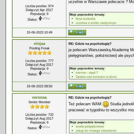
uczelnie w Warszawie polecacie ? M
Liczba postów: 974
Dołączył: Apr 2017
Reputacja:
0
Moje poprzednie tematy:
firma kurierska
Status:
uczelnia o profilu medycznym
15-06-2023 10:49
ninjaa
RE: Gdzie na psychologię?
Posting Freak
ja polecam Warszawską Akademię Medy
pielęgniarstwo, położnictwo) ale psyc
Liczba postów: 777
Dołączył: Aug 2017
Reputacja:
0
Moje poprzednie tematy:
internet - skąd ?
Status:
Opieka nad seniorem w domu
16-06-2023 08:50
veronaa
RE: Gdzie na psychologię?
Senior Member
Też polecam WAM
Studia jednol
pracować w tygodniu to wszystko moż
Liczba postów: 732
Dołączył: Aug 2017
Reputacja:
0
Moje poprzednie tematy:
studia podyplomowe
Status:
usługi do nowego mieszkania