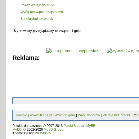
Pokaż wersję do druku
Wyślij ten wątek znajomemu
Subskrybuj ten wątek
Użytkownicy przeglądający ten wątek: 1 gości
Reklama:
Kontakt
|
www.5teens.pl
|
Wróć do góry
|
Wróć do forów
|
Wersja bez grafiki
|
RS
Polskie tłumaczenie © 2007-2013
Polski Support MyBB
MyBB
, © 2002-2026
MyBB Group
.
Theme Design by
WbDev