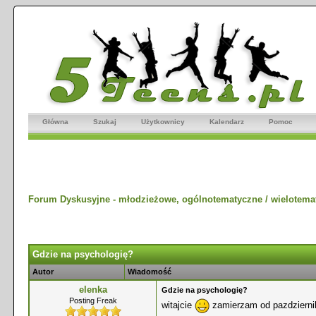
Główna
Szukaj
Użytkownicy
Kalendarz
Pomoc
Forum Dyskusyjne - młodzieżowe, ogólnotematyczne / wielotema
Gdzie na psychologię?
Autor
Wiadomość
elenka
Gdzie na psychologię?
Posting Freak
witajcie
zamierzam od pazdziernika