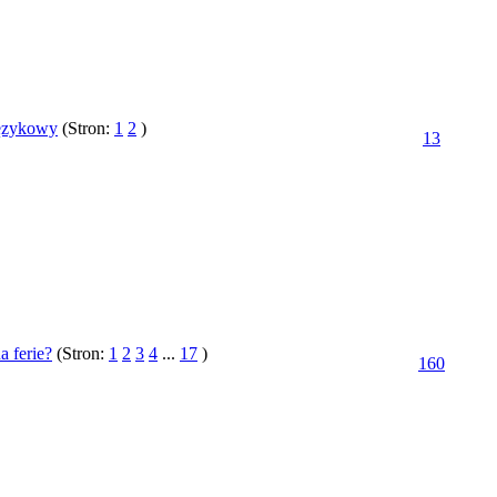
ęzykowy
(Stron:
1
2
)
13
a ferie?
(Stron:
1
2
3
4
...
17
)
160