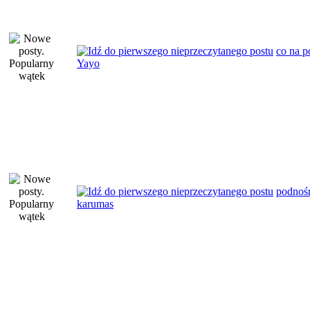
co na p
Yayo
podnośn
karumas