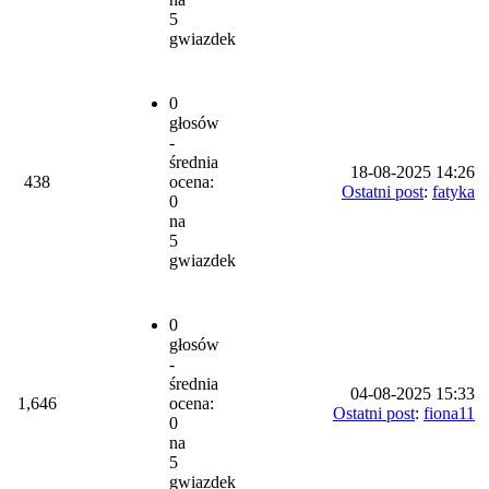
5
gwiazdek
0
głosów
-
średnia
18-08-2025 14:26
438
ocena:
Ostatni post
:
fatyka
0
na
5
gwiazdek
0
głosów
-
średnia
04-08-2025 15:33
1,646
ocena:
Ostatni post
:
fiona11
0
na
5
gwiazdek