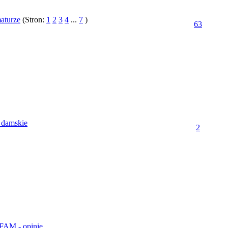
aturze
(Stron:
1
2
3
4
...
7
)
63
 damskie
2
FAM - opinie