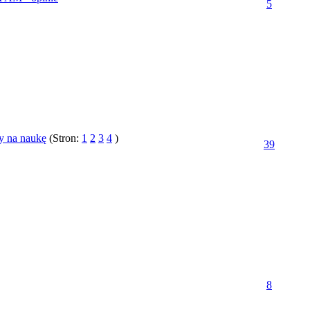
5
y na naukę
(Stron:
1
2
3
4
)
39
8