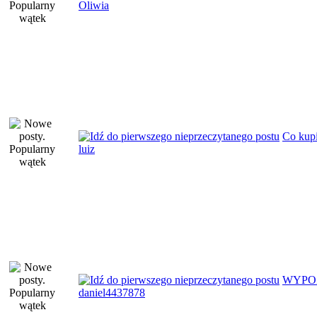
Oliwia
Co kupi
luiz
WYPO
daniel4437878