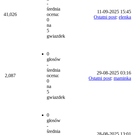
-
średnia
11-09-2025 15:45
41,026
ocena:
Ostatni post
:
elenka
0
na
5
gwiazdek
0
głosów
-
średnia
29-08-2025 03:16
2,087
ocena:
Ostatni post
:
maminka
0
na
5
gwiazdek
0
głosów
-
średnia
28-08-2025 13:01