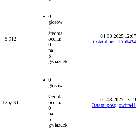
0
głosów
-
średnia
04-08-2025 12:07
5,912
ocena:
Ostatni post
:
Emil434
0
na
5
gwiazdek
0
głosów
-
średnia
01-08-2025 13:19
135,691
ocena:
Ostatni post
:
jowitta41
0
na
5
gwiazdek