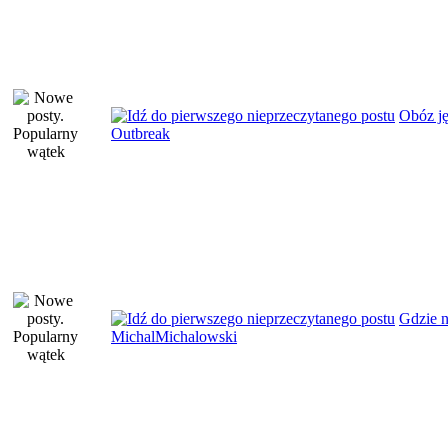
Obóz j
Outbreak
Gdzie n
MichalMichalowski