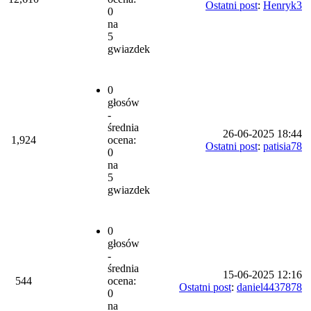
Ostatni post
:
Henryk3
0
na
5
gwiazdek
0
głosów
-
średnia
26-06-2025 18:44
1,924
ocena:
Ostatni post
:
patisia78
0
na
5
gwiazdek
0
głosów
-
średnia
15-06-2025 12:16
544
ocena:
Ostatni post
:
daniel4437878
0
na