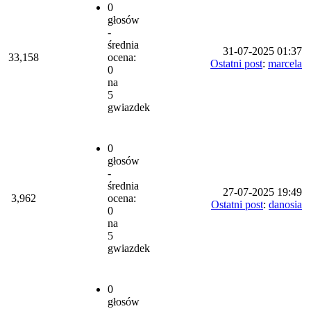
0
głosów
-
średnia
31-07-2025 01:37
33,158
ocena:
Ostatni post
:
marcela
0
na
5
gwiazdek
0
głosów
-
średnia
27-07-2025 19:49
3,962
ocena:
Ostatni post
:
danosia
0
na
5
gwiazdek
0
głosów