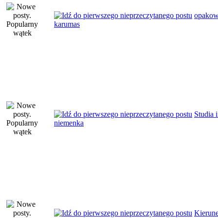
opakow
karumas
Studia 
niemenka
Kierun