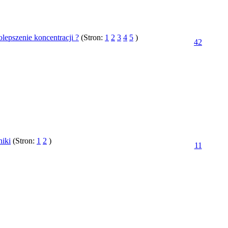
olepszenie koncentracji ?
(Stron:
1
2
3
4
5
)
42
iki
(Stron:
1
2
)
11