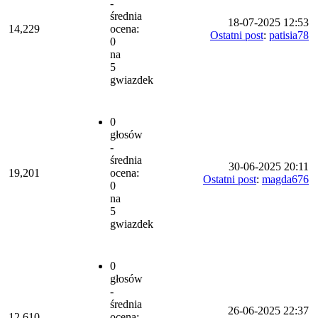
-
średnia
18-07-2025 12:53
14,229
ocena:
Ostatni post
:
patisia78
0
na
5
gwiazdek
0
głosów
-
średnia
30-06-2025 20:11
19,201
ocena:
Ostatni post
:
magda676
0
na
5
gwiazdek
0
głosów
-
średnia
26-06-2025 22:37
12,610
ocena: