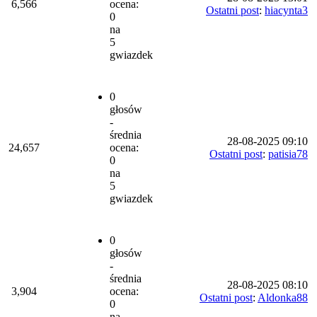
6,566
ocena:
Ostatni post
:
hiacynta3
0
na
5
gwiazdek
0
głosów
-
średnia
28-08-2025 09:10
24,657
ocena:
Ostatni post
:
patisia78
0
na
5
gwiazdek
0
głosów
-
średnia
28-08-2025 08:10
3,904
ocena:
Ostatni post
:
Aldonka88
0
na