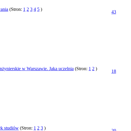
ania
(Stron:
1
2
3
4
5
)
43
inżynierskie w Warszawie. Jaka uczelnia
(Stron:
1
2
)
18
ek studiów
(Stron:
1
2
3
)
20