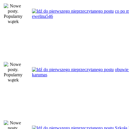
co po m
ewelina546
obuwie
karumas
Szkoła 