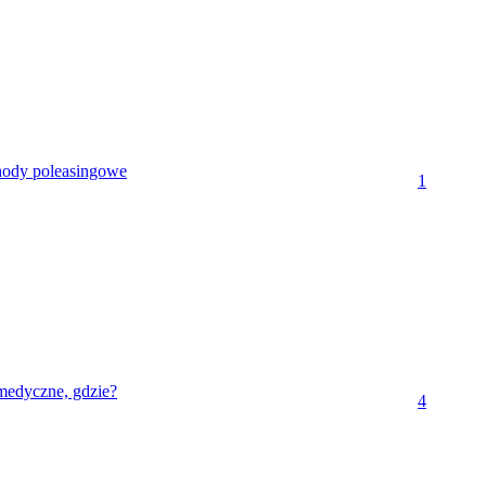
ody poleasingowe
1
medyczne, gdzie?
4