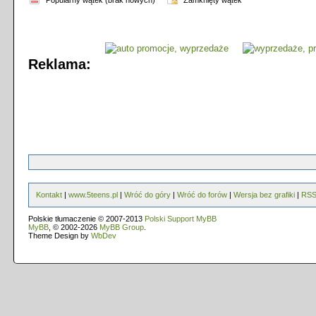
Popularny wątek (brak nowych)
Zamknięty wątek
Reklama:
Kontakt
|
www.5teens.pl
|
Wróć do góry
|
Wróć do forów
|
Wersja bez grafiki
|
RS
Polskie tłumaczenie © 2007-2013
Polski Support MyBB
MyBB
, © 2002-2026
MyBB Group
.
Theme Design by
WbDev