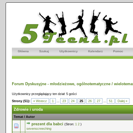
Główna
Szukaj
Użytkownicy
Kalendarz
Pomoc
Forum Dyskusyjne - młodzieżowe, ogólnotematyczne / wielotema
Użytkownicy przeglądający ten dział: 5 gości
Strony (51):
« Wstecz
1
...
23
24
25
26
27
...
51
Dalej »
Zdrowie i uroda
Temat
/
Autor
prezent dla babci
(Stron:
1
2
)
0 głosów - średnia ocena: 0 na 5 gwiazdek
1
2
3
4
5
sevenscreeching