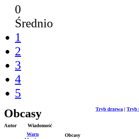
0
Średnio
1
2
3
4
5
Tryb drzewa
|
Tryb 
Obcasy
Autor
Wiadomość
Waru
Obcasy