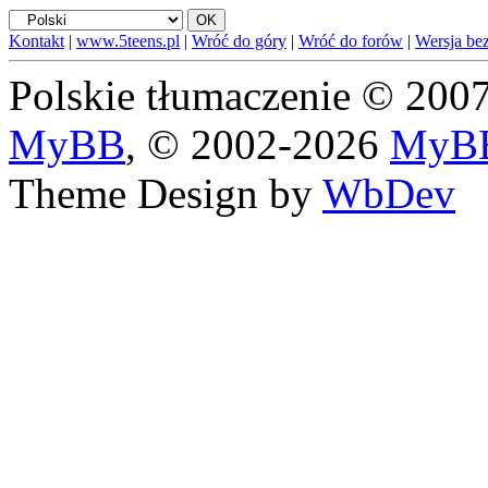
Kontakt
|
www.5teens.pl
|
Wróć do góry
|
Wróć do forów
|
Wersja bez
Polskie tłumaczenie © 20
MyBB
, © 2002-2026
MyBB
Theme Design by
WbDev