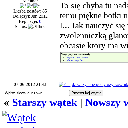
Member
To się chyba tu nad
Liczba postów: 85
temu piękne botki n
Dołączył: Jun 2012
Reputacja:
0
I... Jak nauczyć si
Status:
zwolenniczką glanó
obcasie który ma wi
Moje poprzednie tematy:
Wymarzony partner
Nasze zespoły
07-06-2012 21:43
«
Starszy wątek
|
Nowszy 