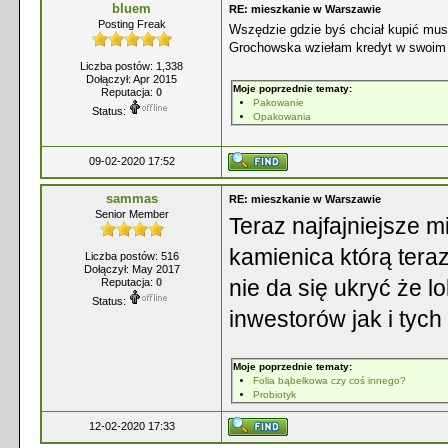
bluem
RE: mieszkanie w Warszawie
Posting Freak
Wszędzie gdzie byś chciał kupić mus
Grochowska wziełam kredyt w swoim
Liczba postów: 1,338
Dołączył: Apr 2015
Moje poprzednie tematy:
Reputacja:
0
Pakowanie
Status:
Opakowania
09-02-2020 17:52
sammas
RE: mieszkanie w Warszawie
Senior Member
Teraz najfajniejsze 
kamienica którą tera
Liczba postów: 516
Dołączył: May 2017
nie da się ukryć że 
Reputacja:
0
Status:
inwestorów jak i tyc
Moje poprzednie tematy:
Folia bąbelkowa czy coś innego?
Probiotyk
12-02-2020 17:33