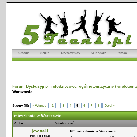
Główna
Szukaj
Użytkownicy
Kalendarz
Pomoc
Forum Dyskusyjne - młodzieżowe, ogólnotematyczne / wielotema
Warszawie
Strony (8):
« Wstecz
1
...
3
4
5
6
7
8
Dalej »
mieszkanie w Warszawie
Autor
Wiadomość
jowitta41
RE: mieszkanie w Warszawie
Posting Freak