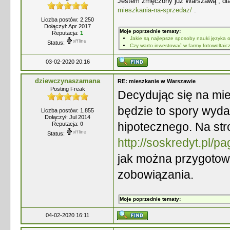
Jestem zmęczony juz Warszawą , dlat
mieszkania-na-sprzedaz/
.
Liczba postów: 2,250
Dołączył: Apr 2017
Moje poprzednie tematy:
Reputacja:
1
Jakie są najlepsze sposoby nauki języka 
Status:
Czy warto inwestować w farmy fotowoltai
03-02-2020 20:16
dziewczynaszamana
RE: mieszkanie w Warszawie
Posting Freak
Decydując się na mies
będzie to spory wyda
Liczba postów: 1,855
Dołączył: Jul 2014
hipotecznego. Na str
Reputacja:
0
Status:
http://soskredyt.pl/p
jak można przygotow
zobowiązania.
Moje poprzednie tematy:
04-02-2020 16:11