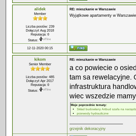
alidek
RE: mieszkanie w Warszawie
Member
Wyjątkowe apartamenty w Warszawie
Liczba postów: 239
Dołączył: Aug 2018
Reputacja:
0
Status:
12-11-2020 00:15
kikom
RE: mieszkanie w Warszawie
Senior Member
a co powiecie o osie
tam sa rewelacyjne. 
Liczba postów: 485
Dołączył: Apr 2017
infrastruktura handl
Reputacja:
0
Status:
wiec wszedzie mamy 
Moje poprzednie tematy:
Skład budowlany Artbud szafa na narzędz
przewody hydrauliczne
grzejnik dekoracyjny