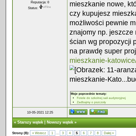
mieszkanie nowe, kt
Reputacja:
0
Status:
czy kupujesz mieszk
możliwości pewnie m
znajomy np. jeszcze 
ścian wg propozycji p
na prawdę super pro
mieszkanie-katowice
Moje poprzednie tematy:
Fotele do szkolnej sali audytoryjnej
Zadbajmy o pszczoły
10-05-2021 12:25
«
Starszy wątek
|
Nowszy wątek
»
Strony (8):
« Wstecz
1
...
3
4
5
6
7
8
Dalej »