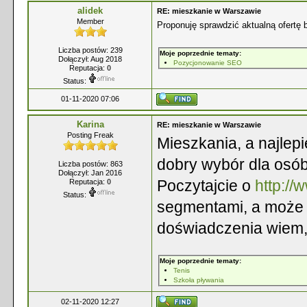
alidek
RE: mieszkanie w Warszawie
Member
Proponuję sprawdzić aktualną ofertę 
Liczba postów: 239
Moje poprzednie tematy:
Dołączył: Aug 2018
Pozycjonowanie SEO
Reputacja:
0
Status:
01-11-2020 07:06
Karina
RE: mieszkanie w Warszawie
Posting Freak
Mieszkania, a najlep
dobry wybór dla osób
Liczba postów: 863
Dołączył: Jan 2016
Poczytajcie o
http://
Reputacja:
0
Status:
segmentami, a może
doświadczenia wiem,
Moje poprzednie tematy:
Tenis
Szkoła pływania
02-11-2020 12:27