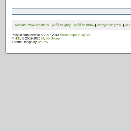
Kontakt
|
www.5teens.pl
|
Wróć do góry
|
Wróć do forów
|
Wersja bez grafiki
|
RS
Polskie tłumaczenie © 2007-2013
Polski Support MyBB
MyBB
, © 2002-2026
MyBB Group
.
Theme Design by
WbDev