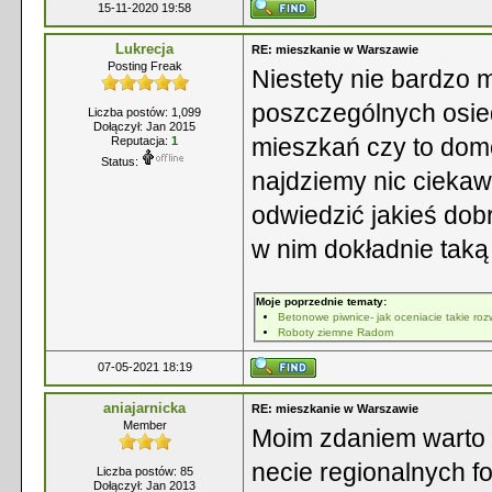
15-11-2020 19:58
Lukrecja
RE: mieszkanie w Warszawie
Posting Freak
Niestety nie bardzo 
poszczególnych osied
Liczba postów: 1,099
Dołączył: Jan 2015
mieszkań czy to domó
Reputacja:
1
Status:
najdziemy nic cieka
odwiedzić jakieś do
w nim dokładnie taką
Moje poprzednie tematy:
Betonowe piwnice- jak oceniacie takie roz
Roboty ziemne Radom
07-05-2021 18:19
aniajarnicka
RE: mieszkanie w Warszawie
Member
Moim zdaniem warto s
necie regionalnych f
Liczba postów: 85
Dołączył: Jan 2013