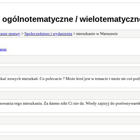
 ogólnotematyczne / wielotematyczn
asze sprawy
>
Społeczeństwo i wydarzenia
> mieszkanie w Warszawie
aniem
.
zukać nowych mieszkań. Co polecacie ? Może ktoś jest w temacie i może mi coś p
nansowania tego mieszkania. Za darmo nikt Ci nie da. Wtedy zajrzyj do porównywar