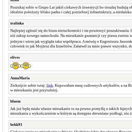
Poszukaj sobie w Grupo Lar jakiś ciekawych inwestycji bo troszkę budują 
idealnie położony blisko parku i całej potrzebnej infrastruktury, a niedalek
tralinka
Najlepiej zgłosić się do biura nieruchomości i im powierzyć poszukiwania.
niż zakup nowego samochodu. Na mieszkanie gwarancji czy prawa zwrotu w
jednym i wiem jak wygląda taka współpraca. A mówię o Eugeniuszu Jaworskim
człowiek to jak Mojżesz dla Izraelitów. Załatwił za mnie prawie wszystko, 
elives
AnnaMaria
Zerknijcie sobie tutaj:
link
. Kupowałam masę cudownych artykułów, a na Boże
w mieszkaniu jest przytulniej.
bluem
Jak już będę miała własne mieszkanie to na pewno pomyślę o takich fajnych 
mieszkania z wykończeniem w którym są dostępne drewniane podłogi, nie żad
bekk91
Ciekawe opcje na mieszkanie w Wawie. Osobiście lubię dewelopera Ronson -