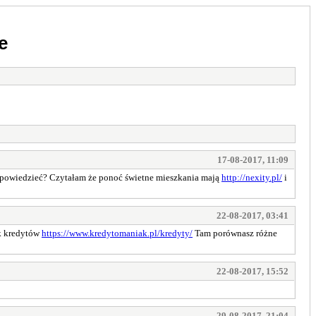
e
17-08-2017, 11:09
odpowiedzieć? Czytałam że ponoć świetne mieszkania mają
http://nexity.pl/
i
22-08-2017, 03:41
ek kredytów
https://www.kredytomaniak.pl/kredyty/
Tam porównasz różne
22-08-2017, 15:52
29-08-2017, 21:04