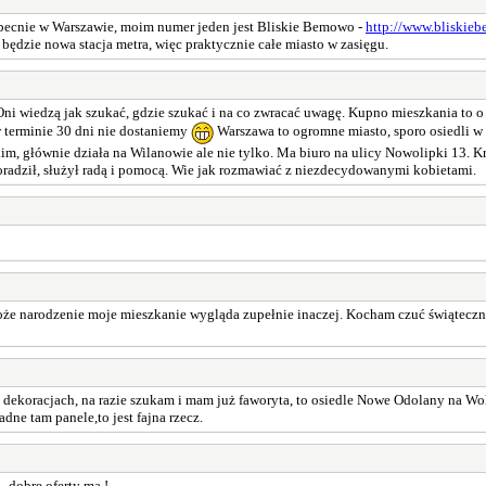
obecnie w Warszawie, moim numer jeden jest Bliskie Bemowo -
http://www.bliskie
o będzie nowa stacja metra, więc praktycznie całe miasto w zasięgu.
 Oni wiedzą jak szukać, gdzie szukać i na co zwracać uwagę. Kupno mieszkania to o
 terminie 30 dni nie dostaniemy
Warszawa to ogromne miasto, sporo osiedli 
, głównie działa na Wilanowie ale nie tylko. Ma biuro na ulicy Nowolipki 13. Kr
doradził, służył radą i pomocą. Wie jak rozmawiać z niezdecydowanymi kobietami.
 narodzenie moje mieszkanie wygląda zupełnie inaczej. Kocham czuć świąteczny kl
dekoracjach, na razie szukam i mam już faworyta, to osiedle Nowe Odolany na Woli
ne tam panele,to jest fajna rzecz.
 dobre oferty ma !