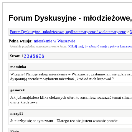
Forum Dyskusyjne - młodzieżowe,
Forum Dyskusyjne - młodzieżowe, ogólnotematyczne / wielotematyczne
>
N
Pełna wersja:
mieszkanie w Warszawie
Aktualnie przeglądasz uproszczoną wersję forum.
Kliknij tutaj, by zobaczyć wersję z pełnym formatow
Stron:
1
2
3
4
5
6
7
8
maminka
Witajcie! Planuję zakup mieszkania w Warszawie , zastanawiam się gdzie s
dysponują szerokim wyborem mieszkań , ktoś od nich kupował ?
gasiorek
Jak już znajdziesz kilka ciekawych ofert, to zaczniesz rozważać temat sfi
oferty kredytowe.
meap33
Ja niezbyt się na tym znam... Dlatego też nie jestem w stanie pomóc...
Kitin