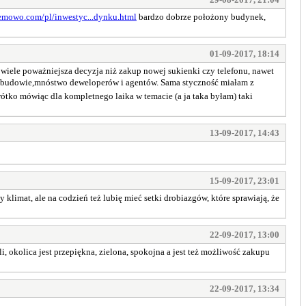
bemowo.com/pl/inwestyc...dynku.html
bardzo dobrze położony budynek,
01-09-2017, 18:14
 wiele poważniejsza decyzja niż zakup nowej sukienki czy telefonu, nawet
w budowie,mnóstwo deweloperów i agentów. Sama styczność miałam z
ótko mówiąc dla kompletnego laika w temacie (a ja taka byłam) taki
13-09-2017, 14:43
15-09-2017, 23:01
imat, ale na codzień też lubię mieć setki drobiazgów, które sprawiają, że
22-09-2017, 13:00
, okolica jest przepiękna, zielona, spokojna a jest też możliwość zakupu
22-09-2017, 13:34