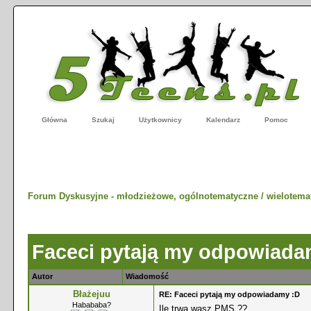
Główna
Szukaj
Użytkownicy
Kalendarz
Pomoc
Forum Dyskusyjne - młodzieżowe, ogólnotematyczne / wielotema
Faceci pytają my odpowiada
Autor
Wiadomość
Błażejuu
RE: Faceci pytają my odpowiadamy :D
Habababa?
Ile trwa wasz PMS ??