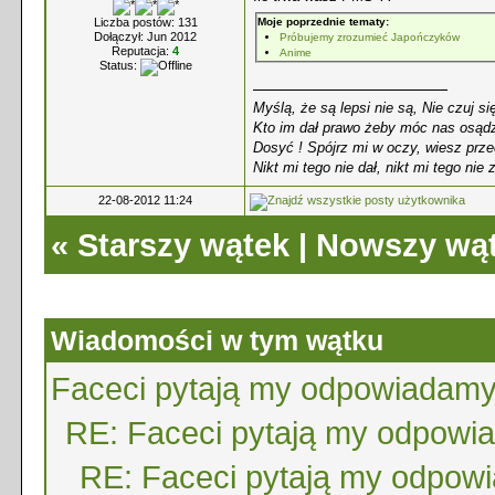
Liczba postów: 131
Moje poprzednie tematy:
Dołączył: Jun 2012
Próbujemy zrozumieć Japończyków
Reputacja:
4
Anime
Status:
Myślą, że są lepsi nie są, Nie czuj si
Kto im dał prawo żeby móc nas osądz
Dosyć ! Spójrz mi w oczy, wiesz prze
Nikt mi tego nie dał, nikt mi tego nie 
22-08-2012 11:24
«
Starszy wątek
|
Nowszy wą
Wiadomości w tym wątku
Faceci pytają my odpowiadamy
RE: Faceci pytają my odpowi
RE: Faceci pytają my odpow