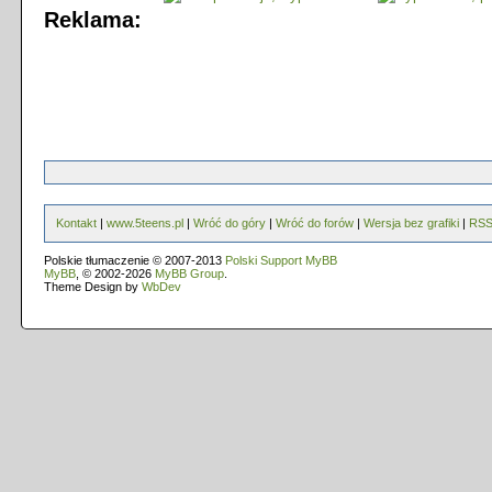
Reklama:
Kontakt
|
www.5teens.pl
|
Wróć do góry
|
Wróć do forów
|
Wersja bez grafiki
|
RS
Polskie tłumaczenie © 2007-2013
Polski Support MyBB
MyBB
, © 2002-2026
MyBB Group
.
Theme Design by
WbDev