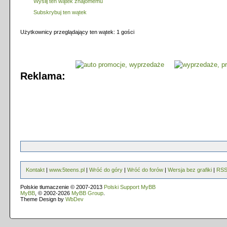
Wyślij ten wątek znajomemu
Subskrybuj ten wątek
Użytkownicy przeglądający ten wątek: 1 gości
Reklama:
Kontakt
|
www.5teens.pl
|
Wróć do góry
|
Wróć do forów
|
Wersja bez grafiki
|
RS
Polskie tłumaczenie © 2007-2013
Polski Support MyBB
MyBB
, © 2002-2026
MyBB Group
.
Theme Design by
WbDev