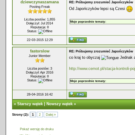
dziewczynaszamana
RE: Próbujemy zrozumieć Japończyków
Posting Freak
Od Japończyków lepsi są Czesi
Liczba postów: 1,855
Moje poprzednie tematy:
Dołączył: Jul 2014
Reputacja:
0
Status:
22-03-2015 12:29
fastorslow
RE: Próbujemy zrozumieć Japończyków
Junior Member
co kraj to obyczaj
Jednak az
http://www.cemot.pl/stacja-kontroli-p
Liczba postów: 3
Dołączył: Apr 2016
Reputacja:
0
Status:
Moje poprzednie tematy:
28-04-2016 16:42
«
Starszy wątek
|
Nowszy wątek
»
Strony (2):
1
2
Dalej »
Pokaż wersję do druku