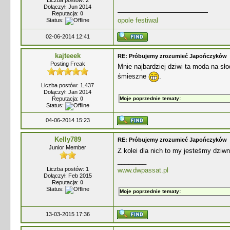
Liczba postów: 2
Dołączył: Jun 2014
Reputacja:
0
opole festiwal
Status:
02-06-2014 12:41
kajteeek
RE: Próbujemy zrozumieć Japończyków
Posting Freak
Mnie najbardziej dziwi ta moda na sło
śmieszne
.
Liczba postów: 1,437
Dołączył: Jan 2014
Reputacja:
0
Moje poprzednie tematy:
Status:
04-06-2014 15:23
Kelly789
RE: Próbujemy zrozumieć Japończyków
Junior Member
Z kolei dla nich to my jesteśmy dziw
________
Liczba postów: 1
www.dwpassat.pl
Dołączył: Feb 2015
Reputacja:
0
Status:
Moje poprzednie tematy:
13-03-2015 17:36