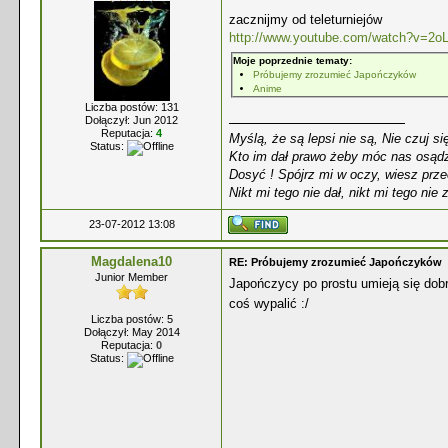
zacznijmy od teleturniejów
http://www.youtube.com/watch?v=2
Moje poprzednie tematy:
Próbujemy zrozumieć Japończyków
Anime
Liczba postów: 131
Dołączył: Jun 2012
Reputacja:
4
Myślą, że są lepsi nie są, Nie czuj si
Status:
Kto im dał prawo żeby móc nas osądz
Dosyć ! Spójrz mi w oczy, wiesz prze
Nikt mi tego nie dał, nikt mi tego nie 
23-07-2012 13:08
Magdalena10
RE: Próbujemy zrozumieć Japończyków
Junior Member
Japończycy po prostu umieją się dob
coś wypalić :/
Liczba postów: 5
Dołączył: May 2014
Reputacja:
0
Status: