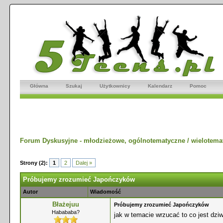
Główna
Szukaj
Użytkownicy
Kalendarz
Pomoc
Forum Dyskusyjne - młodzieżowe, ogólnotematyczne / wielotema
Strony (2):
1
2
Dalej »
Próbujemy zrozumieć Japończyków
Autor
Wiadomość
Błażejuu
Próbujemy zrozumieć Japończyków
Habababa?
jak w temacie wrzucać to co jest dziw