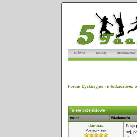
Główna
Szukaj
Użytkownicy
Forum Dyskusyjne - młodzieżowe, o
dnio
Tuleje przejściowe
Autor
Wiadomość
danosia
Tuleje
Posting Freak
hej, p