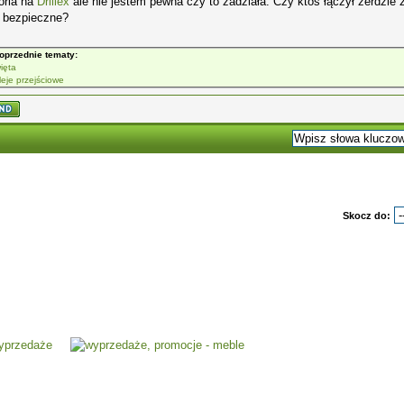
oria na
Drillex
ale nie jestem pewna czy to zadziała. Czy ktoś łączył żerdzie 
o bezpieczne?
oprzednie tematy:
ięta
leje przejściowe
Skocz do: