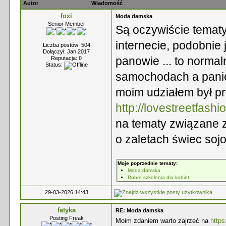
Autor
Wiadomość
foxi
Moda damska
Senior Member
Są oczywiście tematy
internecie, podobnie 
Liczba postów: 504
Dołączył: Jan 2017
panowie ... to norma
Reputacja:
0
Status:
samochodach a panie
moim udziałem był pr
http://lovestreetfashio
na tematy związane z 
o zaletach świec soj
Moje poprzednie tematy:
Moda damska
Dobre szkolenia dla kobiet
29-03-2026 14:43
fatyka
RE: Moda damska
Posting Freak
Moim zdaniem warto zajrzeć na
https