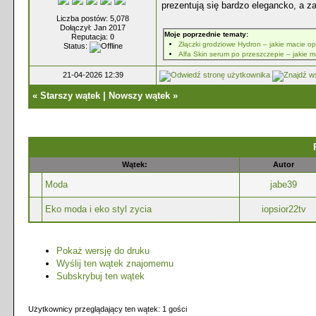
prezentują się bardzo elegancko, a z
Liczba postów: 5,078
Dołączył: Jan 2017
Moje poprzednie tematy:
Reputacja:
0
Złączki grodziowe Hydron – jakie macie op
Status:
Alfa Skin serum po przeszczepie – jakie 
21-04-2026 12:39
«
Starszy wątek
|
Nowszy wątek
»
Wątek:
Autor
Moda
jabe39
Eko moda i eko styl zycia
iopsior22tv
Pokaż wersję do druku
Wyślij ten wątek znajomemu
Subskrybuj ten wątek
Użytkownicy przeglądający ten wątek: 1 gości