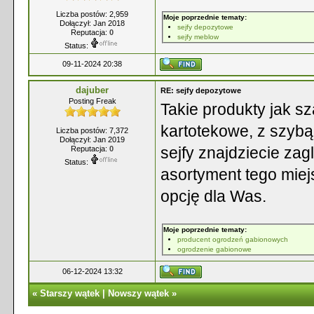
Liczba postów: 2,959
Moje poprzednie tematy:
Dołączył: Jan 2018
sejfy depozytowe
Reputacja:
0
sejfy meblow
Status:
09-11-2024 20:38
dajuber
RE: sejfy depozytowe
Posting Freak
Takie produkty jak s
kartotekowe, z szyb
Liczba postów: 7,372
Dołączył: Jan 2019
sejfy znajdziecie za
Reputacja:
0
Status:
asortyment tego miej
opcję dla Was.
Moje poprzednie tematy:
producent ogrodzeń gabionowych
ogrodzenie gabionowe
06-12-2024 13:32
«
Starszy wątek
|
Nowszy wątek
»