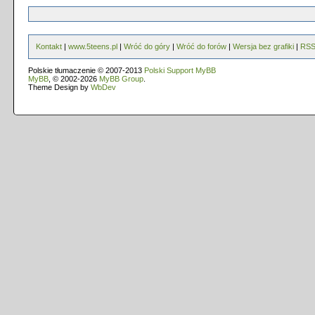
Kontakt
|
www.5teens.pl
|
Wróć do góry
|
Wróć do forów
|
Wersja bez grafiki
|
RS
Polskie tłumaczenie © 2007-2013
Polski Support MyBB
MyBB
, © 2002-2026
MyBB Group
.
Theme Design by
WbDev