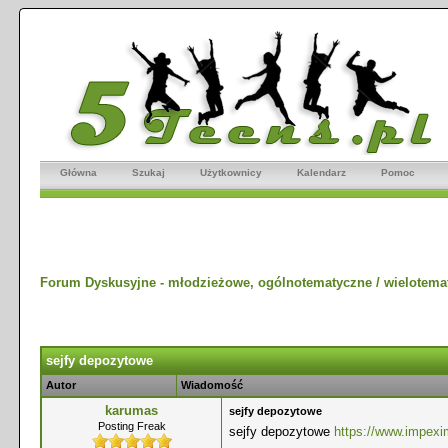
Główna
Szukaj
Użytkownicy
Kalendarz
Pomoc
Forum Dyskusyjne - młodzieżowe, ogólnotematyczne / wielotema
sejfy depozytowe
Autor
Wiadomość
karumas
sejfy depozytowe
Posting Freak
sejfy depozytowe
https://www.impexi