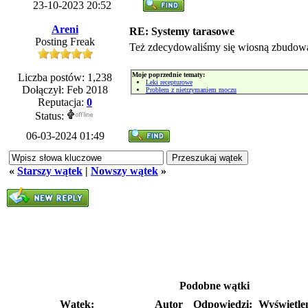
23-10-2023 20:52
Areni
RE: Systemy tarasowe
Posting Freak
Też zdecydowaliśmy się wiosną zbudow
Moje poprzednie tematy:
Liczba postów: 1,238
Leki recepturowe
Dołączył: Feb 2018
Problem z nietrzymaniem moczu
Reputacja:
0
Status:
06-03-2024 01:49
«
Starszy wątek
|
Nowszy wątek
»
Podobne wątki
Wątek:
Autor
Odpowiedzi:
Wyświetle