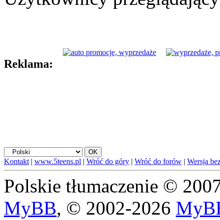
Reklama:
Kontakt
|
www.5teens.pl
|
Wróć do góry
|
Wróć do forów
|
Wersja bez
Polskie tłumaczenie © 20
MyBB
, © 2002-2026
MyBB