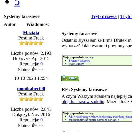
5
Systemy tarasowe
Tryb drzewa
|
Tryb 
Autor
Wiadomość
Maziaja
Systemy tarasowe
Posting Freak
Ostatnio slyszałam że firma Drutex 
wyborze? Jakie warunki powinny spe
Liczba postów: 2,193
Moje poprzednie tematy:
Dołączył: Apr 2015
Systemy tarasowe
Reputacja:
0
Stare lektury
Status:
10-10-2023 12:54
monikabert90
RE: Systemy tarasowe
Posting Freak
A czym Waszym zdaniem najlepiej zabe
olej do tarasów sadolin
. Może ktoś z
Liczba postów: 2,841
Moje poprzednie tematy:
Dołączył: Nov 2016
Jak wybrać odpowiednie fundamenty pod dom jedno
Reputacja:
0
Jak zamontować numer domu na elewacji?
Status: