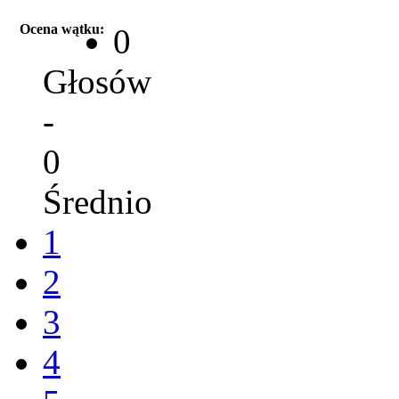
Ocena wątku:
0
Głosów
-
0
Średnio
1
2
3
4