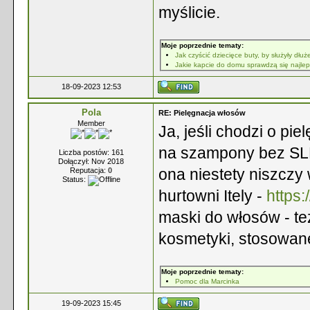
myślicie.
Moje poprzednie tematy:
Jak czyścić dziecięce buty, by służyły dłuż
Jakie kapcie do domu sprawdzą się najlep
18-09-2023 12:53
Pola
RE: Pielęgnacja włosów
Member
Ja, jeśli chodzi o p
na szampony bez SLE
Liczba postów: 161
Dołączył: Nov 2018
ona niestety niszczy
Reputacja:
0
Status:
hurtowni Itely -
https:
maski do włosów - też
kosmetyki, stosowan
Moje poprzednie tematy:
Pomoc dla Marcinka
19-09-2023 15:45