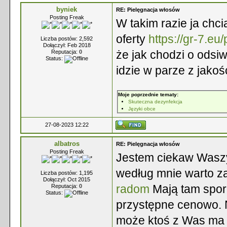
byniek
RE: Pielęgnacja włosów
Posting Freak
W takim razie ja chc
oferty
https://gr-7.eu
Liczba postów: 2,592
Dołączył: Feb 2018
że jak chodzi o odsi
Reputacja:
0
Status:
idzie w parze z jakoś
Moje poprzednie tematy:
Skuteczna dezynfekcja
Języki obce
27-08-2023 12:22
albatros
RE: Pielęgnacja włosów
Posting Freak
Jestem ciekaw Waszych
według mnie warto za
Liczba postów: 1,195
Dołączył: Oct 2015
radom
Mają tam sporo
Reputacja:
0
Status:
przystępne cenowo. N
może ktoś z Was ma j