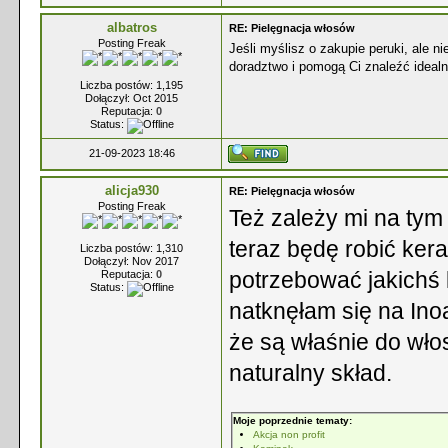
albatros
RE: Pielęgnacja włosów
Posting Freak
Jeśli myślisz o zakupie peruki, ale n
doradztwo i pomogą Ci znaleźć ideal
Liczba postów: 1,195
Dołączył: Oct 2015
Reputacja:
0
Status:
21-09-2023 18:46
alicja930
RE: Pielęgnacja włosów
Posting Freak
Też zależy mi na tym 
teraz będę robić ker
Liczba postów: 1,310
Dołączył: Nov 2017
potrzebować jakichś
Reputacja:
0
Status:
natknęłam się na Ino
że są właśnie do wło
naturalny skład.
Moje poprzednie tematy:
Akcja non profit