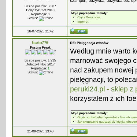
szampon, odżywka, odżywka bez spłuk
Liczba postów: 3,307
Dołączył: Oct 2018
Moje poprzednie tematy:
Reputacja:
0
Ciąża Warszawa
Status:
Internet
16-07-2023 21:42
barto776
RE: Pielęgnacja włosów
Posting Freak
Według mnie warto ko
marnować swojego cza
Liczba postów: 1,935
Dołączył: Nov 2017
nad zakupem nowej pe
Reputacja:
1
Status:
pielęgnacji, to pole
peruki24.pl - sklep 
korzystałem z ich foe
Moje poprzednie tematy:
Gdzie szukać ofert sprzedaży firm lub nie
Jak skutecznie nauczyć się języka obceg
21-08-2023 13:43