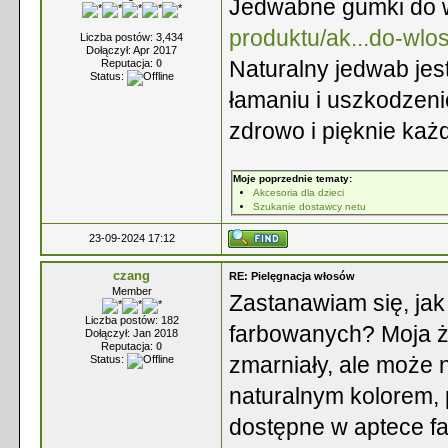
Jedwabne gumki do 
produktu/ak...do-wlo
Liczba postów: 3,434
Dołączył: Apr 2017
Naturalny jedwab jes
Reputacja:
0
Status:
łamaniu i uszkodzeni
zdrowo i pięknie każ
Moje poprzednie tematy:
Akcesoria dla dzieci
Szukanie dostawcy netu
23-09-2024 17:12
czang
RE: Pielęgnacja włosów
Member
Zastanawiam się, jak
Liczba postów: 182
farbowanych? Moja żo
Dołączył: Jan 2018
Reputacja:
0
zmarniały, ale może 
Status:
naturalnym kolorem,
dostępne w aptece fa