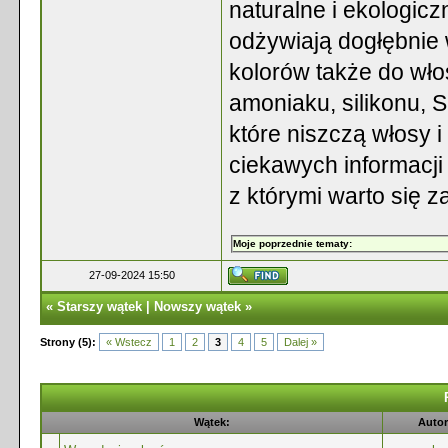
naturalne i ekologiczn
odżywiają dogłębnie 
kolorów także do wło
amoniaku, silikonu, 
które niszczą włosy 
ciekawych informacji
z którymi warto się 
Moje poprzednie tematy:
27-09-2024 15:50
«
Starszy wątek
|
Nowszy wątek
»
Strony (5):
« Wstecz
1
2
3
4
5
Dalej »
Wątek:
Autor