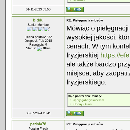
Kominek
01-11-2023 03:50
biddu
RE: Pielęgnacja włosów
Senior Member
Mówiąc o pielęgnacji
wysokiej jakości, kt
Liczba postów: 672
Dołączył: Feb 2018
cenach. W tym kontek
Reputacja:
0
Status:
fryzjerskiej
https://efe
ale także bardzo pr
miejsca, aby zaopatr
fryzjerskiego.
Moje poprzednie tematy:
spory gabaryt kurierem
Opony - kurier
30-07-2024 23:41
patisia78
RE: Pielęgnacja włosów
Posting Freak