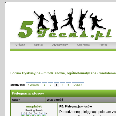
Główna
Szukaj
Użytkownicy
Kalendarz
Pomoc
Forum Dyskusyjne - młodzieżowe, ogólnotematyczne / wielotema
Strony (5):
« Wstecz
1
2
3
4
5
Dalej »
Pielęgnacja włosów
Autor
Wiadomość
magda676
RE: Pielęgnacja włosów
Posting Freak
Do codziennej pielęgnacji polecam 