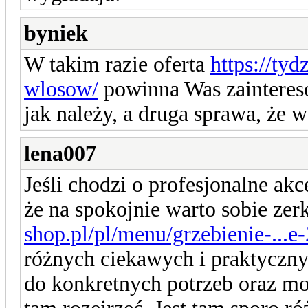
byniek
W takim razie oferta
https://ty
wlosow/
powinna Was zaintereso
jak należy, a druga sprawa, że w
lena007
Jeśli chodzi o profesjonalne akc
że na spokojnie warto sobie zer
shop.pl/pl/menu/grzebienie-...e
różnych ciekawych i praktyczn
do konkretnych potrzeb oraz moż