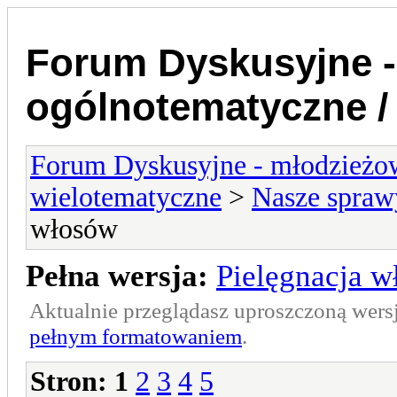
Forum Dyskusyjne -
ogólnotematyczne /
Forum Dyskusyjne - młodzieżow
wielotematyczne
>
Nasze spraw
włosów
Pełna wersja:
Pielęgnacja 
Aktualnie przeglądasz uproszczoną wers
pełnym formatowaniem
.
Stron:
1
2
3
4
5