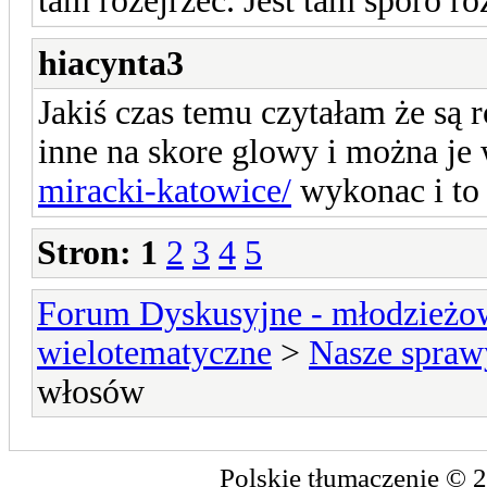
tam rozejrzeć. Jest tam sporo r
hiacynta3
Jakiś czas temu czytałam że są 
inne na skore glowy i można je
miracki-katowice/
wykonac i to
Stron:
1
2
3
4
5
Forum Dyskusyjne - młodzieżow
wielotematyczne
>
Nasze spraw
włosów
Polskie tłumaczenie ©