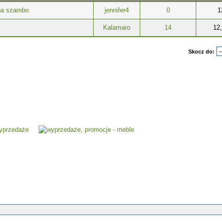
 na szambo
jennifer4
0
1
Kalamaro
14
12
Skocz do: