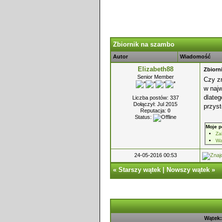
Zbiornik na szambo
Autor
Wiadomość
Elizabeth88
Zbiorn
Senior Member
Czy zn
w najw
dlateg
Liczba postów: 337
Dołączył: Jul 2015
przyst
Reputacja:
0
Status:
Moje p
Za
Wa
24-05-2016 00:53
«
Starszy wątek
|
Nowszy wątek
»
Wątek: