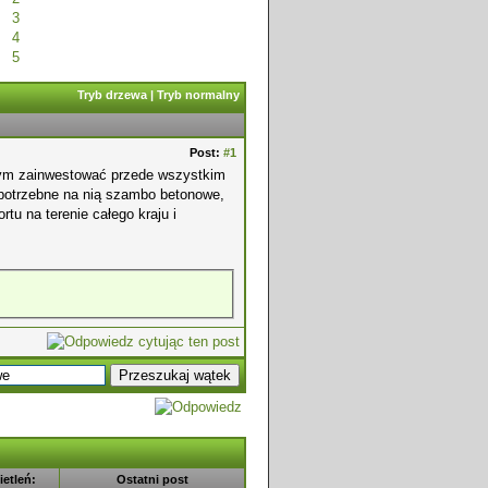
3
4
5
Tryb drzewa
|
Tryb normalny
Post:
#1
ym zainwestować przede wszystkim
i potrzebne na nią szambo betonowe,
tu na terenie całego kraju i
etleń:
Ostatni post