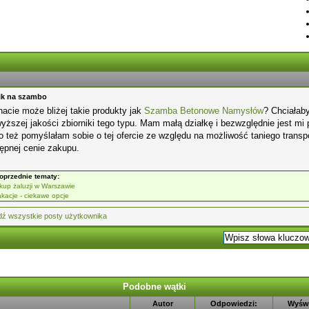
ik na szambo
acie może bliżej takie produkty jak
Szamba Betonowe Namysłów
? Chciałab
yższej jakości zbiorniki tego typu. Mam małą działkę i bezwzględnie jest m
o też pomyślałam sobie o tej ofercie ze względu na możliwość taniego transpor
ępnej cenie zakupu.
oprzednie tematy:
kup żaluzji w Warszawie
kacje - ciekawe opcje
Podobne wątki
Autor
Odpowiedzi:
Wyświ