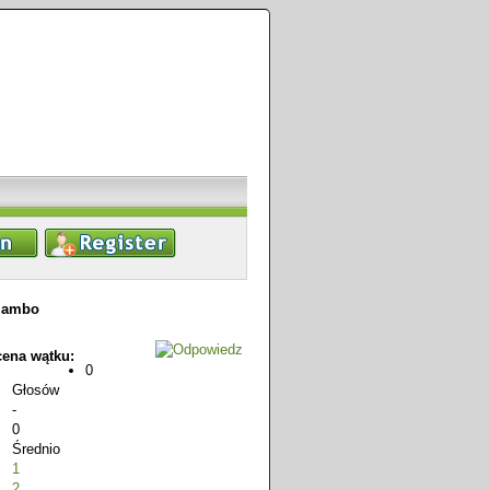
szambo
ena wątku:
0
Głosów
-
0
Średnio
1
2