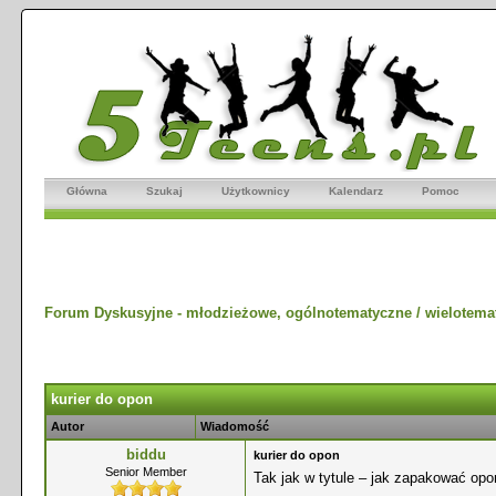
Główna
Szukaj
Użytkownicy
Kalendarz
Pomoc
Forum Dyskusyjne - młodzieżowe, ogólnotematyczne / wielotema
kurier do opon
Autor
Wiadomość
biddu
kurier do opon
Senior Member
Tak jak w tytule – jak zapakować opo