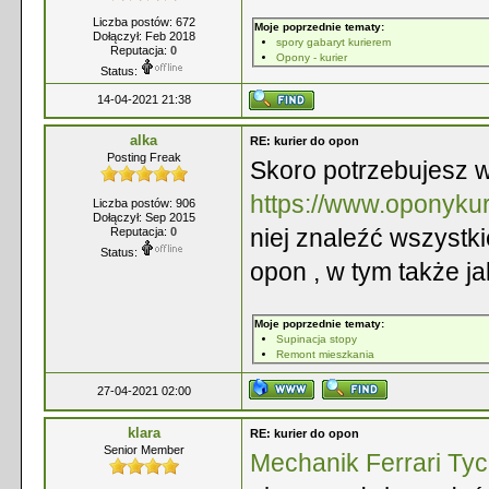
Liczba postów: 672
Moje poprzednie tematy:
Dołączył: Feb 2018
spory gabaryt kurierem
Reputacja:
0
Opony - kurier
Status:
14-04-2021 21:38
alka
RE: kurier do opon
Posting Freak
Skoro potrzebujesz 
https://www.oponykur
Liczba postów: 906
Dołączył: Sep 2015
niej znaleźć wszystk
Reputacja:
0
Status:
opon , w tym także j
Moje poprzednie tematy:
Supinacja stopy
Remont mieszkania
27-04-2021 02:00
klara
RE: kurier do opon
Senior Member
Mechanik Ferrari Ty