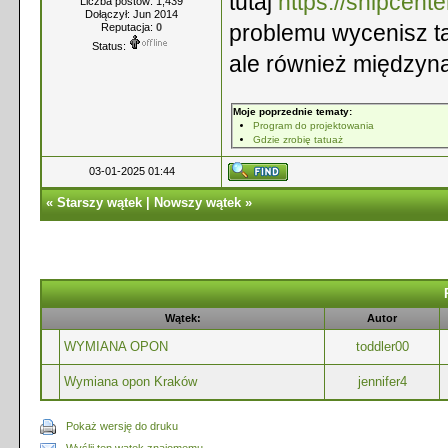
tutaj
https://shipcent
Liczba postów: 1,439
Dołączył: Jun 2014
problemu wycenisz tam
Reputacja:
0
Status:
ale również międzyn
Moje poprzednie tematy:
Program do projektowania
Gdzie zrobię tatuaż
03-01-2025 01:44
«
Starszy wątek
|
Nowszy wątek
»
Wątek:
Autor
WYMIANA OPON
toddler00
Wymiana opon Kraków
jennifer4
Pokaż wersję do druku