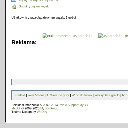
Wyślij ten wątek znajomemu
Subskrybuj ten wątek
Użytkownicy przeglądający ten wątek: 1 gości
Reklama:
Kontakt
|
www.5teens.pl
|
Wróć do góry
|
Wróć do forów
|
Wersja bez grafiki
|
RS
Polskie tłumaczenie © 2007-2013
Polski Support MyBB
MyBB
, © 2002-2026
MyBB Group
.
Theme Design by
WbDev