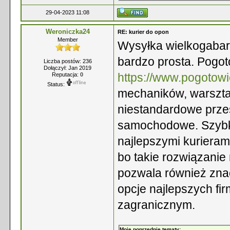
29-04-2023 11:08
Weroniczka24
RE: kurier do opon
Member
Wysyłka wielkogabary
bardzo prosta. Pogo
Liczba postów: 236
Dołączył: Jan 2019
https://www.pogotow
Reputacja:
0
Status:
mechaników, warszta
niestandardowe przesył
samochodowe. Szybka
najlepszymi kurieram
bo takie rozwiązanie
pozwala również zna
opcje najlepszych fir
zagranicznym.
Moje poprzednie tematy: