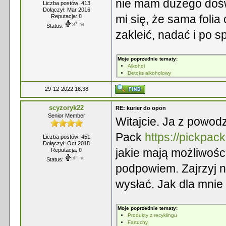
nie mam dużego dośw
Liczba postów: 413
Dołączył: Mar 2016
mi się, że sama foli
Reputacja:
0
Status:
zakleić, nadać i po s
Moje poprzednie tematy:
Alkohol
Detoks alkoholowy
29-12-2022 16:38
scyzoryk22
RE: kurier do opon
Senior Member
Witajcie. Ja z powod
Pack
https://pickpac
Liczba postów: 451
Dołączył: Oct 2018
jakie mają możliwośc
Reputacja:
0
Status:
podpowiem. Zajrzyj n
wysłać. Jak dla mnie
Moje poprzednie tematy:
Produkty z recyklingu
Fartuchy