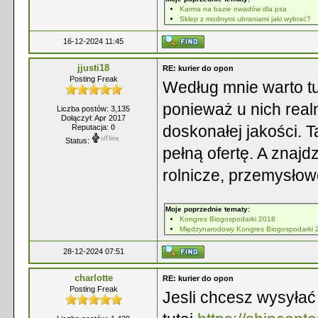
Karma na bazie owadów dla psa
Sklep z modnymi ubraniami jaki wybrać?
16-12-2024 11:45
jjusti18
RE: kurier do opon
Posting Freak
Według mnie warto tu
ponieważ u nich real
Liczba postów: 3,135
Dołączył: Apr 2017
doskonałej jakości. 
Reputacja:
0
Status:
pełną ofertę. A znajd
rolnicze, przemysłowe
Moje poprzednie tematy:
Kongres Biogospodarki 2018
Międzynarodowy Kongres Biogospodarki 
28-12-2024 07:51
charlotte
RE: kurier do opon
Posting Freak
Jesli chcesz wysyłać 