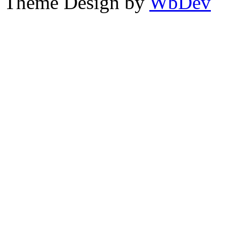
Theme Design by
WbDev