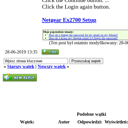
Click the Continue button. ...
Click the Login again button.
Netgear Ex2700 Setup
Moje poprzednie tematy:
How do I change the password for my email on my Iphone?
How do I access my Netgear router if I forgot the password?
(Ten post był ostatnio modyfikowany: 28-
28-06-2019 13:35
«
Starszy wątek
|
Nowszy wątek
»
Podobne wątki
Wątek:
Autor
Odpowiedzi:
Wyświetleń: