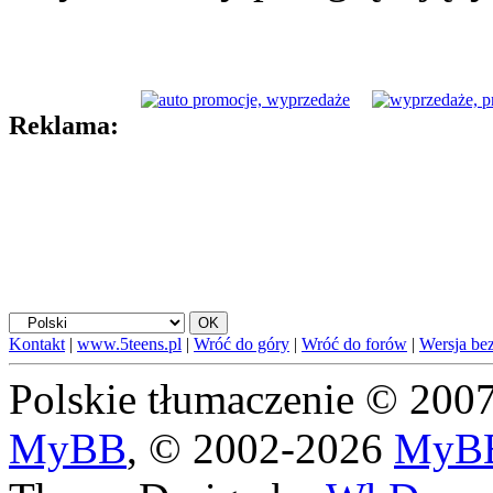
Reklama:
Kontakt
|
www.5teens.pl
|
Wróć do góry
|
Wróć do forów
|
Wersja bez
Polskie tłumaczenie © 20
MyBB
, © 2002-2026
MyBB