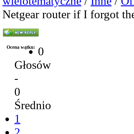
wielotematyczne
/
Inne
/
Of
Netgear router if I forgot t
Ocena wątku:
0
Głosów
-
0
Średnio
1
2