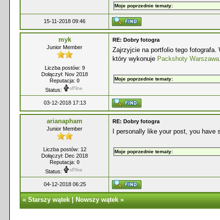
Moje poprzednie tematy:
15-11-2018 09:46
myk
RE: Dobry fotogra
Junior Member
Zajrzyjcie na portfolio tego fotograf
który wykonuje
Packshoty Warszawa
Liczba postów: 9
Dołączył: Nov 2018
Moje poprzednie tematy:
Reputacja:
0
Status:
03-12-2018 17:13
arianapham
RE: Dobry fotogra
Junior Member
I personally like your post, you have s
Liczba postów: 12
Moje poprzednie tematy:
Dołączył: Dec 2018
Reputacja:
0
Status:
04-12-2018 06:25
«
Starszy wątek
|
Nowszy wątek
»