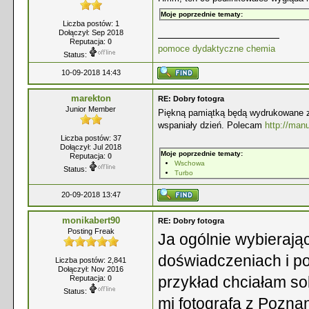
Moje poprzednie tematy:
Liczba postów: 1
Dołączył: Sep 2018
Reputacja:
0
pomoce dydaktyczne chemia
Status:
10-09-2018 14:43
marekton
RE: Dobry fotogra
Junior Member
Piękną pamiątką będą wydrukowane zd
wspaniały dzień. Polecam
http://manu
Liczba postów: 37
Dołączył: Jul 2018
Moje poprzednie tematy:
Reputacja:
0
Wschowa
Status:
Turbo
20-09-2018 13:47
monikabert90
RE: Dobry fotogra
Posting Freak
Ja ogólnie wybierają
doświadczeniach i p
Liczba postów: 2,841
Dołączył: Nov 2016
przykład chciałam sob
Reputacja:
0
Status:
mi fotografa z Pozna