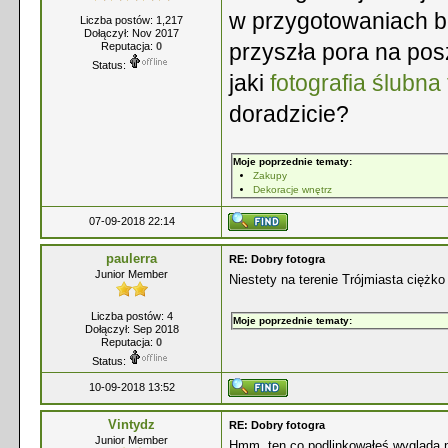
w przygotowaniach b
Liczba postów: 1,217
Dołączył: Nov 2017
przyszła pora na pos
Reputacja:
0
Status:
jaki
fotografia ślubna
doradzicie?
Moje poprzednie tematy:
Zakupy
Dekoracje wnętrz
07-09-2018 22:14
paulerra
RE: Dobry fotogra
Junior Member
Niestety na terenie Trójmiasta ciężko
Liczba postów: 4
Moje poprzednie tematy:
Dołączył: Sep 2018
Reputacja:
0
Status:
10-09-2018 13:52
Vintydz
RE: Dobry fotogra
Junior Member
Hmm, ten co podlinkowałeś wygląda n