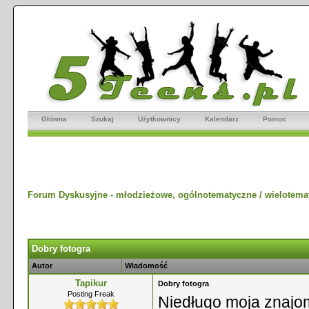
Główna
Szukaj
Użytkownicy
Kalendarz
Pomoc
Forum Dyskusyjne - młodzieżowe, ogólnotematyczne / wielotema
Dobry fotogra
Autor
Wiadomość
Tapikur
Dobry fotogra
Posting Freak
Niedługo moja znajom