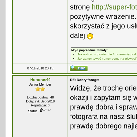
stronę
http://super-fo
pozytywne wrażenie.
skorzystać z jego us
dalej
Moje poprzednie tematy:
Jak wybrać odpowiednie fundamenty pod
Jak zamontować numer domu na elewacji
07-11-2018 23:15
Honoras44
RE: Dobry fotogra
Junior Member
Widzę, że trochę ori
okazji i zapytam się 
Liczba postów: 48
Dołączył: Sep 2018
prawdę dobra i spr
Reputacja:
0
Status:
fotografa na nasz ślu
prawdę dobrego najle