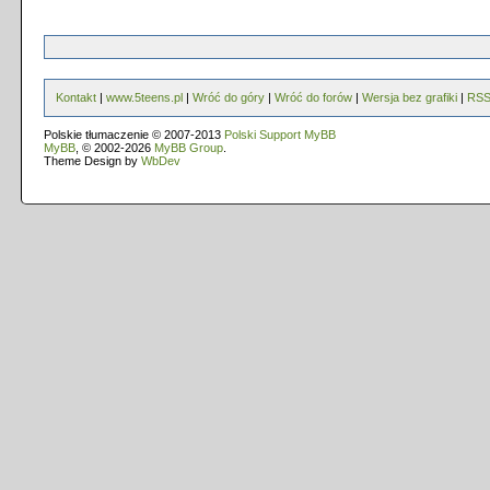
Kontakt
|
www.5teens.pl
|
Wróć do góry
|
Wróć do forów
|
Wersja bez grafiki
|
RS
Polskie tłumaczenie © 2007-2013
Polski Support MyBB
MyBB
, © 2002-2026
MyBB Group
.
Theme Design by
WbDev