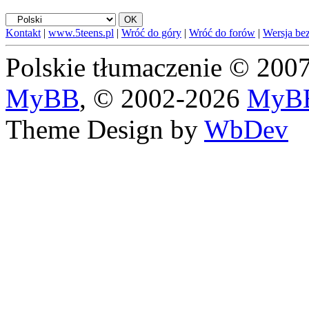
Kontakt
|
www.5teens.pl
|
Wróć do góry
|
Wróć do forów
|
Wersja bez
Polskie tłumaczenie © 20
MyBB
, © 2002-2026
MyBB
Theme Design by
WbDev