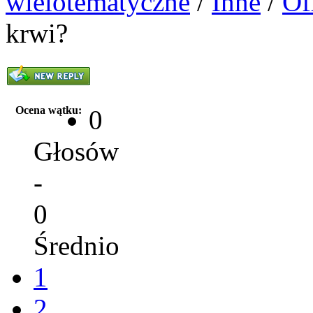
wielotematyczne
/
Inne
/
Of
krwi?
Ocena wątku:
0
Głosów
-
0
Średnio
1
2