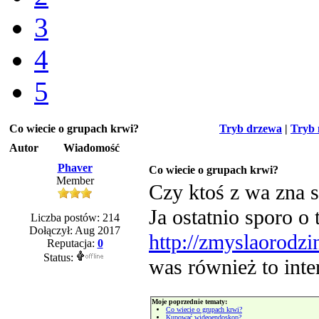
3
4
5
Co wiecie o grupach krwi?
Tryb drzewa
|
Tryb 
Autor
Wiadomość
Phaver
Co wiecie o grupach krwi?
Member
Czy ktoś z wa zna s
Ja ostatnio sporo o
Liczba postów: 214
Dołączył: Aug 2017
http://zmyslaorodzin
Reputacja:
0
Status:
was również to inte
Moje poprzednie tematy:
Co wiecie o grupach krwi?
Kupować wideoendoskop?