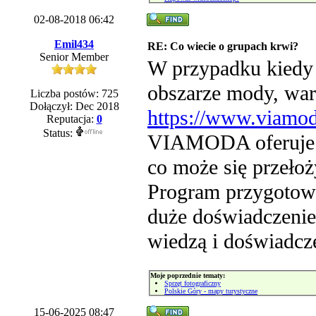
02-08-2018 06:42
Emil434
RE: Co wiecie o grupach krwi?
Senior Member
W przypadku kiedy p
obszarze mody, wart
Liczba postów: 725
Dołączył: Dec 2018
https://www.viamoda
Reputacja:
0
Status:
VIAMODA oferuje ci
co może się przeło
Program przygotowan
duże doświadczenie
wiedzą i doświadc
Moje poprzednie tematy:
Sprzęt fotograficzny
Polskie Góry - mapy turystyczne
15-06-2025 08:47