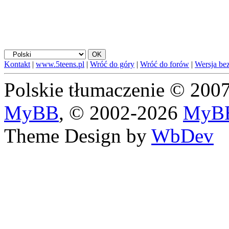
Kontakt
|
www.5teens.pl
|
Wróć do góry
|
Wróć do forów
|
Wersja bez
Polskie tłumaczenie © 20
MyBB
, © 2002-2026
MyBB
Theme Design by
WbDev