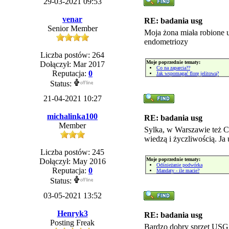
29-03-2021 09:53
venar
RE: badania usg
Senior Member
Moja żona miała robione u
endometriozy
Liczba postów: 264
Moje poprzednie tematy:
Dołączył: Mar 2017
Co na zaparcia??
Reputacja:
0
Jak wspomagać florę jelitową?
Status:
21-04-2021 10:27
michalinka100
RE: badania usg
Member
Sylka, w Warszawie też C
wiedzą i życzliwością. Ja
Liczba postów: 245
Moje poprzednie tematy:
Dołączył: May 2016
Odśnieżanie podwórka
Reputacja:
0
Mandaty - ile macie?
Status:
03-05-2021 13:52
Henryk3
RE: badania usg
Posting Freak
Bardzo dobry sprzęt USG