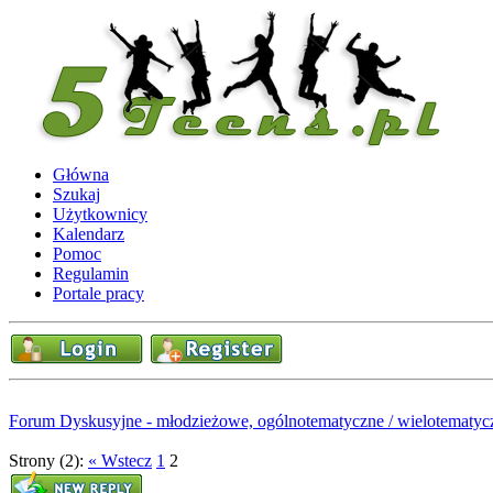
Główna
Szukaj
Użytkownicy
Kalendarz
Pomoc
Regulamin
Portale pracy
Forum Dyskusyjne - młodzieżowe, ogólnotematyczne / wielotematyc
Strony (2):
« Wstecz
1
2