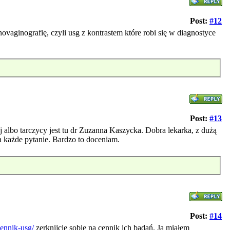
Post:
#12
ovaginografię, czyli usg z kontrastem które robi się w diagnostyce
Post:
#13
albo tarczycy jest tu dr Zuzanna Kaszycka. Dobra lekarka, z dużą
na każde pytanie. Bardzo to doceniam.
Post:
#14
cennik-usg/
zerknijcie sobie na cennik ich badań. Ja miałem