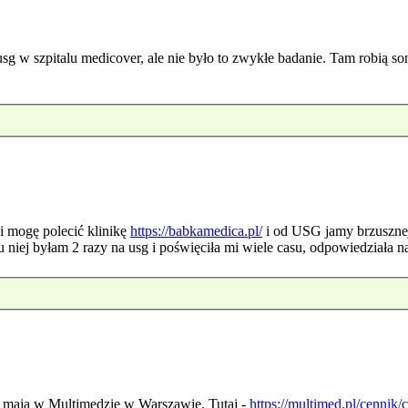
sg w szpitalu medicover, ale nie było to zwykłe badanie. Tam robią son
i mogę polecić klinikę
https://babkamedica.pl/
i od USG jamy brzusznej 
 u niej byłam 2 razy na usg i poświęciła mi wiele casu, odpowiedziała 
 mają w Multimedzie w Warszawie. Tutaj -
https://multimed.pl/cennik/