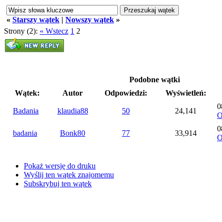
«
Starszy wątek
|
Nowszy wątek
»
Strony (2):
« Wstecz
1
2
Podobne wątki
Wątek:
Autor
Odpowiedzi:
Wyświetleń:
0
Badania
klaudia88
50
24,141
O
0
badania
Bonk80
77
33,914
O
Pokaż wersję do druku
Wyślij ten wątek znajomemu
Subskrybuj ten wątek