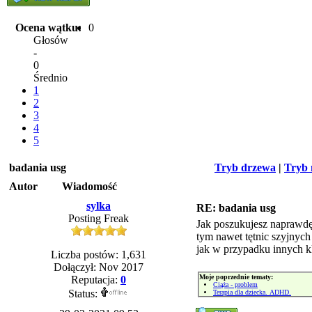
Ocena wątku:
0
Głosów
-
0
Średnio
1
2
3
4
5
badania usg
Tryb drzewa
|
Tryb 
Autor
Wiadomość
sylka
RE: badania usg
Posting Freak
Jak poszukujesz naprawdę
tym nawet tętnic szyjnych
jak w przypadku innych kl
Liczba postów: 1,631
Dołączył: Nov 2017
Moje poprzednie tematy:
Reputacja:
0
Ciąża - problem
Status:
Terapia dla dziecka. ADHD.