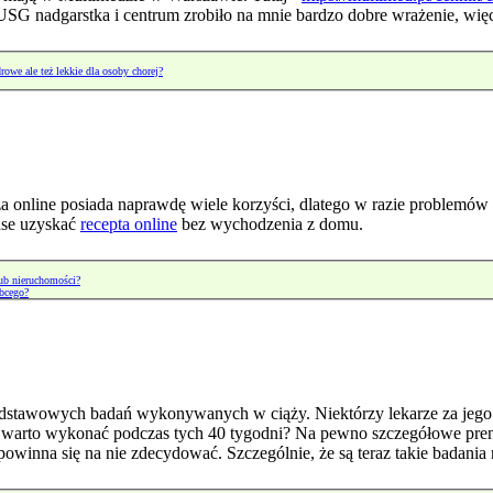
USG nadgarstka i centrum zrobiło na mnie bardzo dobre wrażenie, wię
rowe ale też lekkie dla osoby chorej?
za online posiada naprawdę wiele korzyści, dlatego w razie problemów
nse uzyskać
recepta online
bez wychodzenia z domu.
lub nieruchomości?
obcego?
odstawowych badań wykonywanych w ciąży. Niektórzy lekarze za jego
ia warto wykonać podczas tych 40 tygodni? Na pewno szczegółowe pre
winna się na nie zdecydować. Szczególnie, że są teraz takie badania n