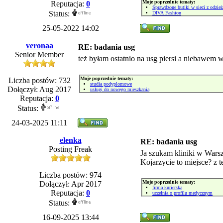
Moje poprzednie tematy:
Reputacja:
0
Sprawdzone butiki w sieci z odzież
Status:
DIVA Fashion
25-05-2022 14:02
veronaa
RE: badania usg
Senior Member
też byłam ostatnio na usg piersi a niebawem 
Moje poprzednie tematy:
Liczba postów: 732
studia podyplomowe
Dołączył: Aug 2017
usługi do nowego mieszkania
Reputacja:
0
Status:
24-03-2025 11:11
elenka
RE: badania usg
Posting Freak
Ja szukam kliniki w Wars
Kojarzycie to miejsce? z 
Liczba postów: 974
Moje poprzednie tematy:
Dołączył: Apr 2017
firma kurierska
Reputacja:
0
uczelnia o profilu medycznym
Status:
16-09-2025 13:44