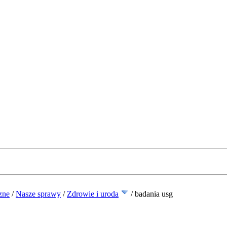
zne
/
Nasze sprawy
/
Zdrowie i uroda
/
badania usg