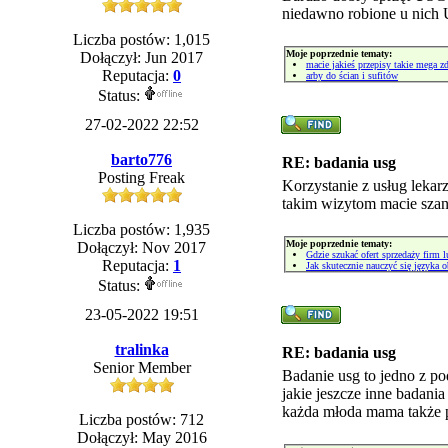
niedawno robione u nich 
Liczba postów: 1,015
Moje poprzednie tematy:
Dołączył: Jun 2017
macie jakieś przepisy takie mega zd
Reputacja:
0
arby do ścian i sufitów
Status:
27-02-2022 22:52
barto776
RE: badania usg
Posting Freak
Korzystanie z usług lekar
takim wizytom macie sza
Liczba postów: 1,935
Moje poprzednie tematy:
Dołączył: Nov 2017
Gdzie szukać ofert sprzedaży firm 
Reputacja:
1
Jak skutecznie nauczyć się języka 
Status:
23-05-2022 19:51
tralinka
RE: badania usg
Senior Member
Badanie usg to jedno z p
jakie jeszcze inne badan
każda młoda mama także po
Liczba postów: 712
Dołączył: May 2016