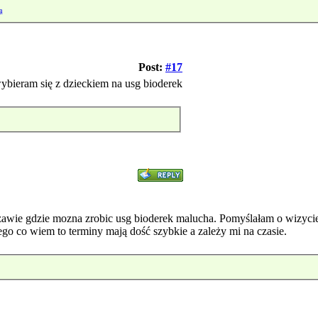
ą
Post:
#17
wybieram się z dzieckiem na usg bioderek
zawie gdzie mozna zrobic usg bioderek malucha. Pomyślałam o wizyc
tego co wiem to terminy mają dość szybkie a zależy mi na czasie.