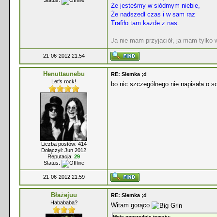
Status:
Że jesteśmy w siódmym niebie,
Że nadszedł czas i w sam raz
Trafiło tam każde z nas.
Ja nie mam przyjaciół, ja mam tylko
21-06-2012 21:54
Henuttaunebu
RE: Siemka ;d
Let's rock!
bo nic szczególnego nie napisała o
Liczba postów: 414
Dołączył: Jun 2012
Reputacja:
29
Status:
21-06-2012 21:59
Błażejuu
RE: Siemka ;d
Habababa?
Witam gorąco
Moje poprzednie tematy: