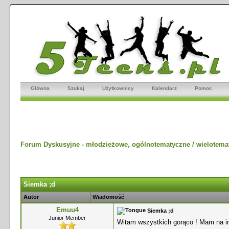
Główna
Szukaj
Użytkownicy
Kalendarz
Pomoc
Forum Dyskusyjne - młodzieżowe, ogólnotematyczne / wielotema
Siemka ;d
Autor
Wiadomość
Emuu4
Siemka ;d
Junior Member
Witam wszystkich gorąco ! Mam na i