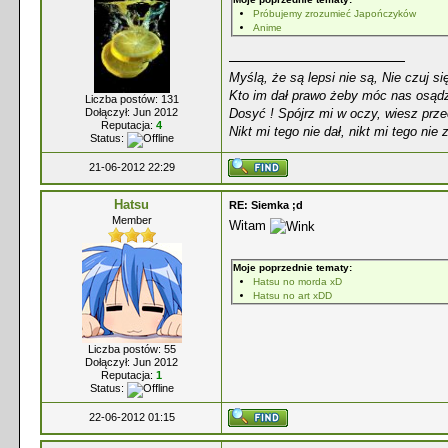
Próbujemy zrozumieć Japończyków
Anime
Myślą, że są lepsi nie są, Nie czuj si
Kto im dał prawo żeby móc nas osądz
Liczba postów: 131
Dosyć ! Spójrz mi w oczy, wiesz prze
Dołączył: Jun 2012
Reputacja:
4
Nikt mi tego nie dał, nikt mi tego nie 
Status:
21-06-2012 22:29
Hatsu
RE: Siemka ;d
Member
Witam
Moje poprzednie tematy:
Hatsu no morda xD
Hatsu no art xDD
Liczba postów: 55
Dołączył: Jun 2012
Reputacja:
1
Status:
22-06-2012 01:15