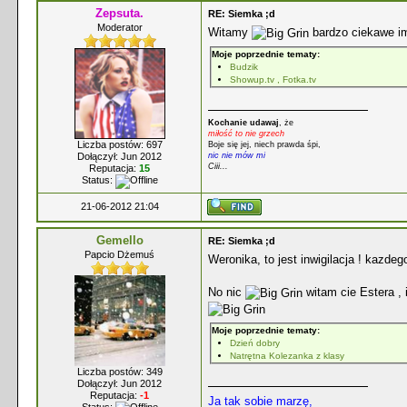
Zepsuta.
RE: Siemka ;d
Moderator
Witamy
bardzo ciekawe i
Moje poprzednie tematy:
Budzik
Showup.tv , Fotka.tv
Kochanie udawaj
, że
miłość to nie grzech
Liczba postów: 697
Boje się jej, niech prawda śpi,
nic nie mów mi
Dołączył: Jun 2012
Ciii...
Reputacja:
15
Status:
21-06-2012 21:04
Gemello
RE: Siemka ;d
Papcio Dżemuś
Weronika, to jest inwigilacja ! kazde
No nic
witam cie Estera , 
Moje poprzednie tematy:
Dzień dobry
Natrętna Kolezanka z klasy
Liczba postów: 349
Dołączył: Jun 2012
Reputacja:
-1
Ja tak sobie marzę,