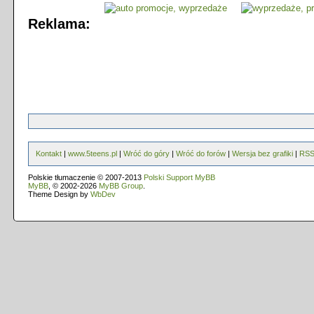
Reklama:
Kontakt
|
www.5teens.pl
|
Wróć do góry
|
Wróć do forów
|
Wersja bez grafiki
|
RS
Polskie tłumaczenie © 2007-2013
Polski Support MyBB
MyBB
, © 2002-2026
MyBB Group
.
Theme Design by
WbDev