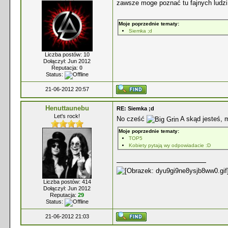
zawsze moge poznać tu fajnych ludz
Moje poprzednie tematy:
Siemka ;d
Liczba postów: 10
Dołączył: Jun 2012
Reputacja:
0
Status:
21-06-2012 20:57
Henuttaunebu
RE: Siemka ;d
Let's rock!
No cześć
A skąd jesteś, 
Moje poprzednie tematy:
TOP5
Kobiety pytają wy odpowiadacie :D
Liczba postów: 414
Dołączył: Jun 2012
Reputacja:
29
Status:
21-06-2012 21:03