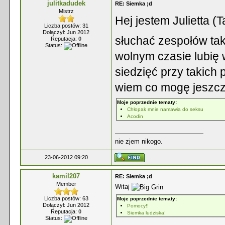
julitkadudek
RE: Siemka ;d
Mistrz
Hej jestem Julietta (
Liczba postów: 31
Dołączył: Jun 2012
słuchać zespołów tak
Reputacja:
0
Status:
wolnym czasie lubię 
siedzięć przy takich p
wiem co mogę jeszcz
Moje poprzednie tematy:
Chłopak mnie namawia do seksu
Acodin
nie zjem nikogo.
23-06-2012 09:20
kamil207
RE: Siemka ;d
Member
Witaj
Liczba postów: 63
Moje poprzednie tematy:
Dołączył: Jun 2012
Pomocy!!
Reputacja:
0
Siemka ludziska!
Status: