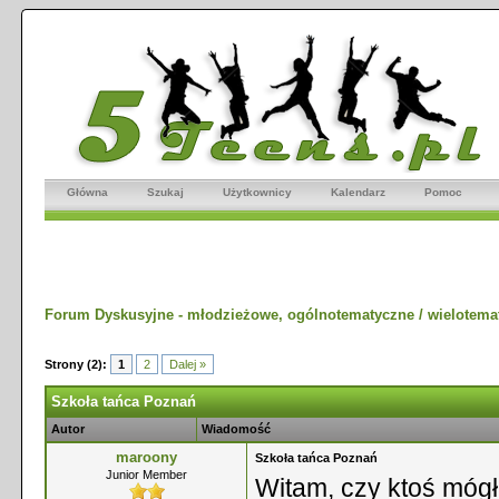
Główna
Szukaj
Użytkownicy
Kalendarz
Pomoc
Forum Dyskusyjne - młodzieżowe, ogólnotematyczne / wielotema
Strony (2):
1
2
Dalej »
Szkoła tańca Poznań
Autor
Wiadomość
maroony
Szkoła tańca Poznań
Junior Member
Witam, czy ktoś mógł