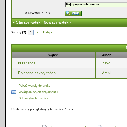
Moje poprzednie tematy:
08-12-2018 13:10
«
Starszy wątek
|
Nowszy wątek
»
Strony (2):
1
2
Dalej »
Wątek:
Autor
kurs tańca
Yayo
Polecane szkoły tańca
Areni
Pokaż wersję do druku
Wyślij ten wątek znajomemu
Subskrybuj ten wątek
Użytkownicy przeglądający ten wątek: 1 gości