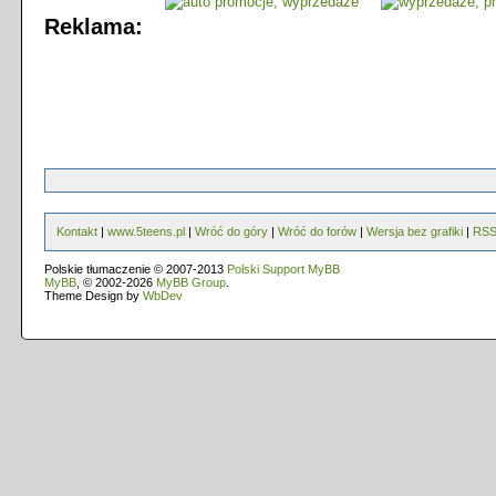
Reklama:
Kontakt
|
www.5teens.pl
|
Wróć do góry
|
Wróć do forów
|
Wersja bez grafiki
|
RS
Polskie tłumaczenie © 2007-2013
Polski Support MyBB
MyBB
, © 2002-2026
MyBB Group
.
Theme Design by
WbDev