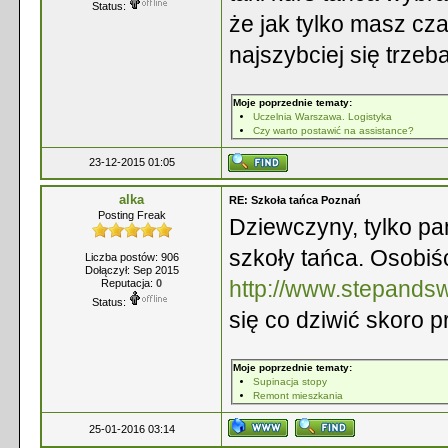
Status:
że jak tylko masz cza
najszybciej się trzeb
Moje poprzednie tematy:
Uczelnia Warszawa. Logistyka
Czy warto postawić na assistance?
23-12-2015 01:05
alka
RE: Szkoła tańca Poznań
Posting Freak
Dziewczyny, tylko pam
szkoły tańca. Osobiś
Liczba postów: 906
Dołączył: Sep 2015
http://www.stepandsw
Reputacja:
0
Status:
się co dziwić skoro 
Moje poprzednie tematy:
Supinacja stopy
Remont mieszkania
25-01-2016 03:14