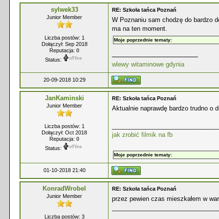
sylwek33
RE: Szkoła tańca Poznań
Junior Member
W Poznaniu sam chodzę do bardzo dob
ma na ten moment.
Liczba postów: 1
Moje poprzednie tematy:
Dołączył: Sep 2018
Reputacja:
0
Status:
wlewy witaminowe gdynia
20-09-2018 10:29
JanKaminski
RE: Szkoła tańca Poznań
Junior Member
Aktualnie naprawdę bardzo trudno o d
_______________________________
Liczba postów: 1
Dołączył: Oct 2018
jak zrobić filmik na fb
Reputacja:
0
Status:
Moje poprzednie tematy:
01-10-2018 21:40
KonradWrobel
RE: Szkoła tańca Poznań
Junior Member
przez pewien czas mieszkałem w wars
_______________________________
Liczba postów: 3