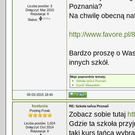
Poznania?
Liczba postów: 3
Dołączył: Mar 2015
Na chwilę obecną nat
Reputacja:
0
Status:
http://www.favore.pl/
Bardzo proszę o Wasz
innych szkół.
Moje poprzednie tematy:
Szkoła tańca Poznań
Cześć Wszystkim
05-03-2015 18:40
kostusia
RE: Szkoła tańca Poznań
Posting Freak
Zobacz sobie tutaj
ht
Gdzie ta szkoła przy
Liczba postów: 1,024
Dołączył: Oct 2014
taki kurs tańca wybr
Reputacja:
0