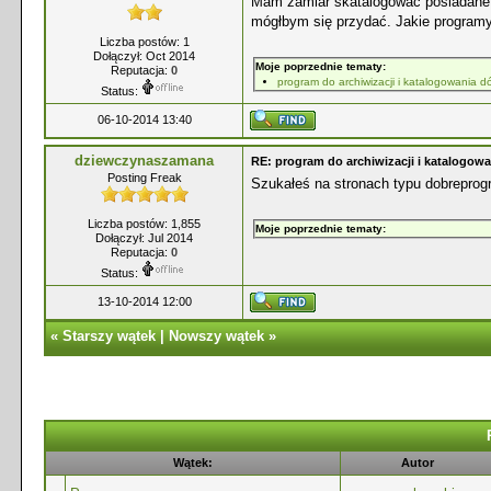
Mam zamiar skatalogować posiadane p
mógłbym się przydać. Jakie programy
Liczba postów: 1
Dołączył: Oct 2014
Moje poprzednie tematy:
Reputacja:
0
program do archiwizacji i katalogowania d
Status:
06-10-2014 13:40
dziewczynaszamana
RE: program do archiwizacji i katalogow
Posting Freak
Szukałeś na stronach typu dobreprog
Liczba postów: 1,855
Moje poprzednie tematy:
Dołączył: Jul 2014
Reputacja:
0
Status:
13-10-2014 12:00
«
Starszy wątek
|
Nowszy wątek
»
Wątek:
Autor