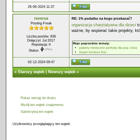
26-06-2024 11:37
reversa
RE: 1% podatku na kogo przekazać?
Posting Freak
organizacja charytatywna dla dzieci
to
ważne, by wspierać takie projekty, kt
Liczba postów: 836
Dołączył: Jul 2017
Moje poprzednie tematy:
Reputacja:
0
pakiety medyczne pethelp dla psa i kota
Status:
Super konkurs foto
02-12-2024 09:47
«
Starszy wątek
|
Nowszy wątek
»
Pokaż wersję do druku
Wyślij ten wątek znajomemu
Subskrybuj ten wątek
Użytkownicy przeglądający ten wątek: