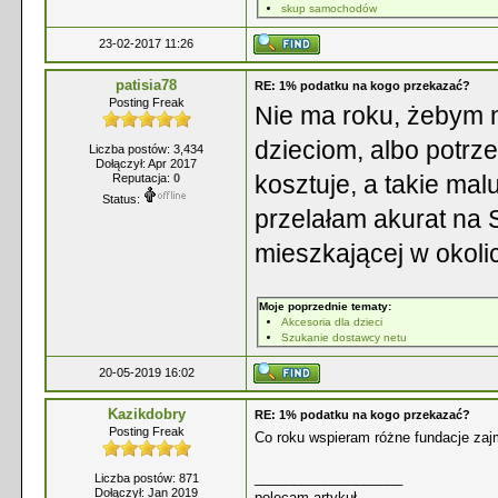
skup samochodów
23-02-2017 11:26
patisia78
RE: 1% podatku na kogo przekazać?
Posting Freak
Nie ma roku, żebym 
dzieciom, albo potrz
Liczba postów: 3,434
Dołączył: Apr 2017
kosztuje, a takie mal
Reputacja:
0
Status:
przelałam akurat na 
mieszkającej w okoli
Moje poprzednie tematy:
Akcesoria dla dzieci
Szukanie dostawcy netu
20-05-2019 16:02
Kazikdobry
RE: 1% podatku na kogo przekazać?
Posting Freak
Co roku wspieram różne fundacje za
___________________
Liczba postów: 871
Dołączył: Jan 2019
polecam artykuł