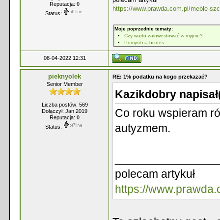
Reputacja:
0
https://www.prawda.com.pl/meble-szc
Status:
Moje poprzednie tematy:
Czy warto zainwestować w myjnie?
Pomysł na biznes
08-04-2022 12:31
pieknyolek
RE: 1% podatku na kogo przekazać?
Senior Member
Kazikdobry napisał
Liczba postów: 569
Co roku wspieram ró
Dołączył: Jan 2019
Reputacja:
0
autyzmem.
Status:
________________
polecam artykuł
https://www.prawda.