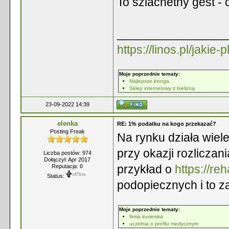
To szlachetny gest -
________________
https://linos.pl/jakie
Moje poprzednie tematy:
Najlepsze bonga
Sklep internetowy z bielizną
23-09-2022 14:39
elenka
RE: 1% podatku na kogo przekazać?
Posting Freak
Na rynku działa wiele 
przy okazji rozlicza
Liczba postów: 974
Dołączył: Apr 2017
przykład o
https://reh
Reputacja:
0
Status:
podopiecznych i to za
Moje poprzednie tematy:
firma kurierska
uczelnia o profilu medycznym