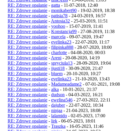
RE: Zdrowe opalanie
-
gatta
- 11-07-2018, 12:40
RE: Zdrowe opalanie
-
monikabert90
- 19-02-2019, 18:38
RE: Zdrowe opalanie
-
patisia78
- 24-03-2019, 16:57
RE: Zdrowe opalanie
-
Antosia32
- 25-03-2019, 11:51
RE: Zdrowe opalanie
-
yoohoo
- 15-07-2019, 11:41
RE: Zdrowe opalanie
-
Konstancja99
- 27-08-2019, 11:38
RE: Zdrowe opalanie
-
marcela
- 09-07-2020, 19:47
RE: Zdrowe opalanie
-
evelinka23
- 22-07-2020, 11:17
RE: Zdrowe opalanie
-
filipinka888
- 28-07-2020, 18:00
RE: Zdrowe opalanie
-
charlotte
- 04-08-2020, 00:03
RE: Zdrowe opalanie
-
Areni
- 20-08-2020, 14:19
RE: Zdrowe opalanie
-
spryciula13
- 28-09-2020, 19:04
RE: Zdrowe opalanie
-
jjusti18
- 30-09-2020, 21:47
RE: Zdrowe opalanie
-
bluem
- 20-10-2020, 10:27
RE: Zdrowe opalanie
-
evelinka23
- 21-10-2020, 13:43
RE: Zdrowe opalanie
-
Madameadame2
- 07-01-2021, 19:08
RE: Zdrowe opalanie
-
alka
- 10-01-2021, 21:37
RE: Zdrowe opalanie
-
dudson
- 04-03-2022, 16:21
RE: Zdrowe opalanie
-
ewelina546
- 27-03-2022, 22:11
RE: Zdrowe opalanie
-
dajuber
- 22-07-2022, 10:34
RE: Zdrowe opalanie
-
ninjaa
- 21-04-2023, 18:08
RE: Zdrowe opalanie
-
lalamido
- 02-05-2023, 17:00
RE: Zdrowe opalanie
-
lirk
- 06-05-2023, 18:01
RE: Zdrowe opalanie
-
Traszka
- 16-05-2023, 11:46