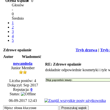
Ocena wątku:
0
Głosów
-
0
Średnio
1
2
3
4
5
Zdrowe opalanie
Tryb drzewa
|
Tryb 
Autor
Wiadomość
nowamloda
RE: Zdrowe opalanie
Junior Member
dokładnie odpowiednie kosmetyki i tyle 
Liczba postów: 4
Moje poprzednie tematy:
Dołączył: Sep 2017
Reputacja:
0
Status:
06-09-2017 12:43