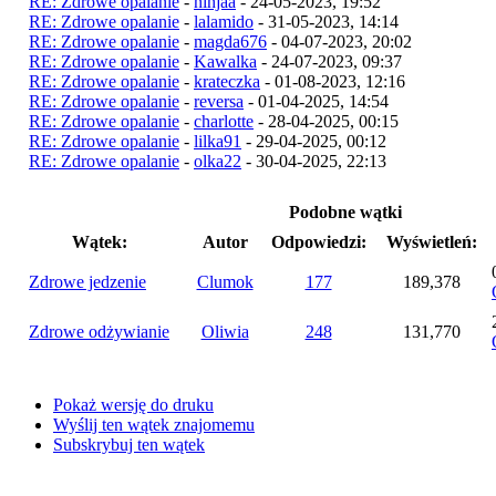
RE: Zdrowe opalanie
-
ninjaa
- 24-05-2023, 19:52
RE: Zdrowe opalanie
-
lalamido
- 31-05-2023, 14:14
RE: Zdrowe opalanie
-
magda676
- 04-07-2023, 20:02
RE: Zdrowe opalanie
-
Kawalka
- 24-07-2023, 09:37
RE: Zdrowe opalanie
-
krateczka
- 01-08-2023, 12:16
RE: Zdrowe opalanie
-
reversa
- 01-04-2025, 14:54
RE: Zdrowe opalanie
-
charlotte
- 28-04-2025, 00:15
RE: Zdrowe opalanie
-
lilka91
- 29-04-2025, 00:12
RE: Zdrowe opalanie
-
olka22
- 30-04-2025, 22:13
Podobne wątki
Wątek:
Autor
Odpowiedzi:
Wyświetleń:
Zdrowe jedzenie
Clumok
177
189,378
Zdrowe odżywianie
Oliwia
248
131,770
Pokaż wersję do druku
Wyślij ten wątek znajomemu
Subskrybuj ten wątek