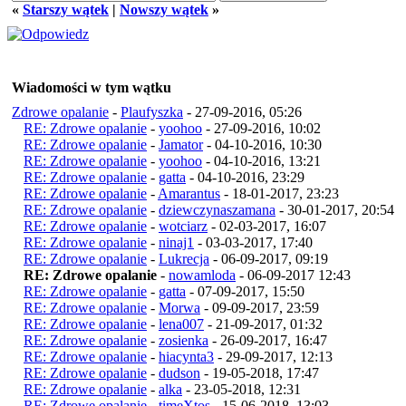
«
Starszy wątek
|
Nowszy wątek
»
Wiadomości w tym wątku
Zdrowe opalanie
-
Plaufyszka
- 27-09-2016, 05:26
RE: Zdrowe opalanie
-
yoohoo
- 27-09-2016, 10:02
RE: Zdrowe opalanie
-
Jamator
- 04-10-2016, 10:30
RE: Zdrowe opalanie
-
yoohoo
- 04-10-2016, 13:21
RE: Zdrowe opalanie
-
gatta
- 04-10-2016, 23:29
RE: Zdrowe opalanie
-
Amarantus
- 18-01-2017, 23:23
RE: Zdrowe opalanie
-
dziewczynaszamana
- 30-01-2017, 20:54
RE: Zdrowe opalanie
-
wotciarz
- 02-03-2017, 16:07
RE: Zdrowe opalanie
-
ninaj1
- 03-03-2017, 17:40
RE: Zdrowe opalanie
-
Lukrecja
- 06-09-2017, 09:19
RE: Zdrowe opalanie
-
nowamloda
- 06-09-2017 12:43
RE: Zdrowe opalanie
-
gatta
- 07-09-2017, 15:50
RE: Zdrowe opalanie
-
Morwa
- 09-09-2017, 23:59
RE: Zdrowe opalanie
-
lena007
- 21-09-2017, 01:32
RE: Zdrowe opalanie
-
zosienka
- 26-09-2017, 16:47
RE: Zdrowe opalanie
-
hiacynta3
- 29-09-2017, 12:13
RE: Zdrowe opalanie
-
dudson
- 19-05-2018, 17:47
RE: Zdrowe opalanie
-
alka
- 23-05-2018, 12:31
RE: Zdrowe opalanie
-
timeXtos
- 15-06-2018, 13:03