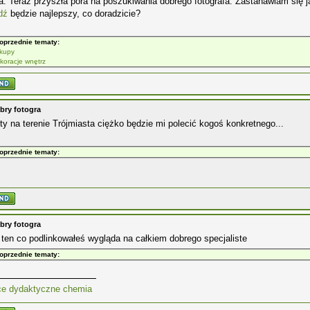
a. Teraz przyszła pora na poszukiwania dobrego fotografa. Zastanawiam się 
dź
będzie najlepszy, co doradzicie?
oprzednie tematy:
kupy
koracje wnętrz
bry fotogra
ty na terenie Trójmiasta ciężko będzie mi polecić kogoś konkretnego...
oprzednie tematy:
bry fotogra
en co podlinkowałeś wygląda na całkiem dobrego specjaliste
oprzednie tematy:
e dydaktyczne chemia