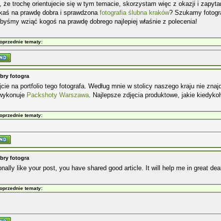
 że trochę orientujecie się w tym temacie, skorzystam więc z okazji i zapy
akaś na prawdę dobra i sprawdzona
fotografia ślubna kraków
? Szukamy fotogra
ibyśmy wziąć kogoś na prawdę dobrego najlepiej właśnie z polecenia!
oprzednie tematy:
bry fotogra
jcie na portfolio tego fotografa. Według mnie w stolicy naszego kraju nie zn
 wykonuje
Packshoty Warszawa
. Najlepsze zdjęcia produktowe, jakie kiedyko
oprzednie tematy:
bry fotogra
onally like your post, you have shared good article. It will help me in great dea
oprzednie tematy: