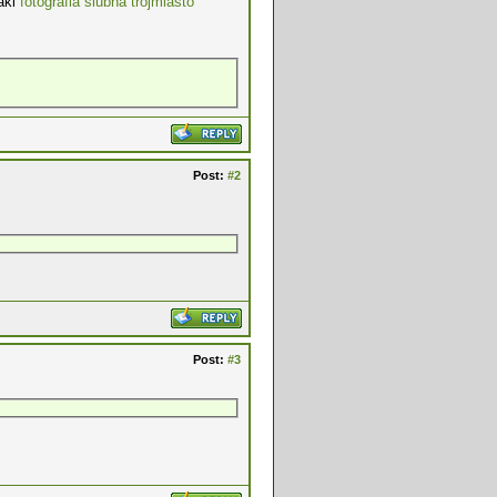
jaki
fotografia ślubna trójmiasto
Post:
#2
Post:
#3