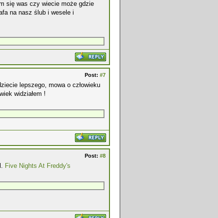
tam się was czy wiecie może gdzie
fa na nasz ślub i wesele i
Post:
#7
ajdziecie lepszego, mowa o człowieku
lwiek widziałem !
Post:
#8
l.
Five Nights At Freddy's