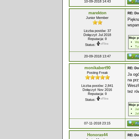
10-09-2018 14:43
marekton
RE: Do
Junior Member
Piękn
wspan
Liczba postów: 37
Dołączył: Jul 2018
Moje p
Reputacja:
0
Ws
Status:
Tu
20-09-2018 13:47
monikabert90
RE: Do
Posting Freak
Ja ogó
na prz
Weszł
Liczba postów: 2,841
Dołączył: Nov 2016
też ró
Reputacja:
0
Status:
Moje p
Ja
Ja
07-11-2018 23:15
Honoras44
RE: Do