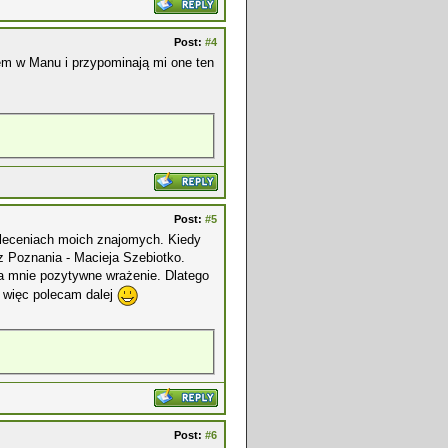
Post:
#4
em w Manu i przypominają mi one ten
Post:
#5
poleceniach moich znajomych. Kiedy
 z Poznania - Macieja Szebiotko.
 na mnie pozytywne wrażenie. Dlatego
, więc polecam dalej
Post:
#6