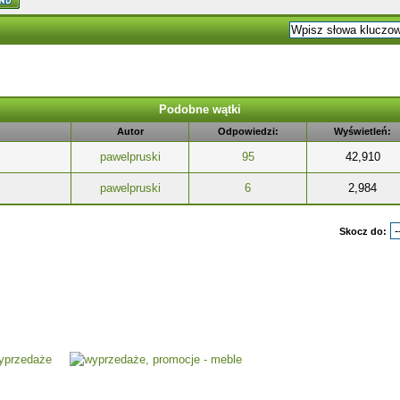
Podobne wątki
Autor
Odpowiedzi:
Wyświetleń:
pawelpruski
95
42,910
pawelpruski
6
2,984
Skocz do: