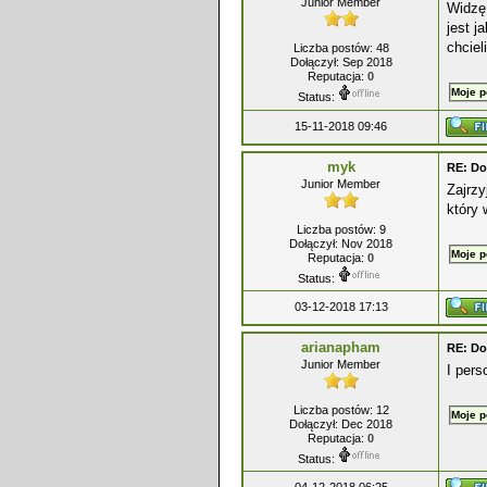
Junior Member
Widzę,
jest j
chciel
Liczba postów: 48
Dołączył: Sep 2018
Reputacja:
0
Moje p
Status:
15-11-2018 09:46
myk
RE: Do
Junior Member
Zajrzy
który
Liczba postów: 9
Dołączył: Nov 2018
Moje p
Reputacja:
0
Status:
03-12-2018 17:13
arianapham
RE: Do
Junior Member
I pers
Liczba postów: 12
Moje p
Dołączył: Dec 2018
Reputacja:
0
Status: