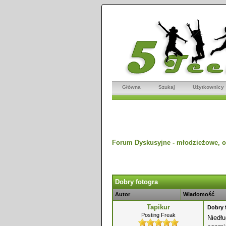
Główna
Szukaj
Użytkownicy
Forum Dyskusyjne - młodzieżowe, o
dnio
Dobry fotogra
Autor
Wiadomość
Tapikur
Dobry 
Posting Freak
Niedł