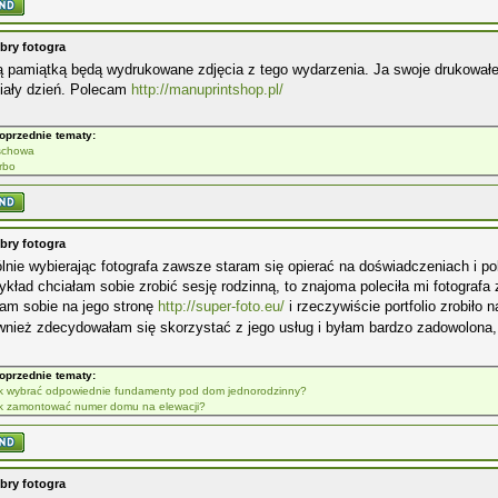
bry fotogra
ą pamiątką będą wydrukowane zdjęcia z tego wydarzenia. Ja swoje drukował
iały dzień. Polecam
http://manuprintshop.pl/
oprzednie tematy:
chowa
rbo
bry fotogra
lnie wybierając fotografa zawsze staram się opierać na doświadczeniach i 
ykład chciałam sobie zrobić sesję rodzinną, to znajoma poleciła mi fotografa
am sobie na jego stronę
http://super-foto.eu/
i rzeczywiście portfolio zrobiło
wnież zdecydowałam się skorzystać z jego usług i byłam bardzo zadowolona
oprzednie tematy:
k wybrać odpowiednie fundamenty pod dom jednorodzinny?
k zamontować numer domu na elewacji?
bry fotogra