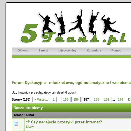
Główna
Szukaj
Użytkownicy
Kalendarz
Pomoc
Forum Dyskusyjne - młodzieżowe, ogólnotematyczne / wielotema
Użytkownicy przeglądający ten dział: 6 gości
Strony (176):
« Wstecz
1
...
155
156
157
158
159
...
176
Da
Nasze problemy
Temat
/
Autor
Czy nadajecie przesyłki przez internet?
0 głosów - średnia ocena: 0 na 5 gwiazdek
1
2
3
4
5
jolajw