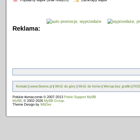
Popularny wątek (brak nowych)
Zamknięty wątek
Reklama:
Kontakt
|
www.5teens.pl
|
Wróć do góry
|
Wróć do forów
|
Wersja bez grafiki
|
RS
Polskie tłumaczenie © 2007-2013
Polski Support MyBB
MyBB
, © 2002-2026
MyBB Group
.
Theme Design by
WbDev