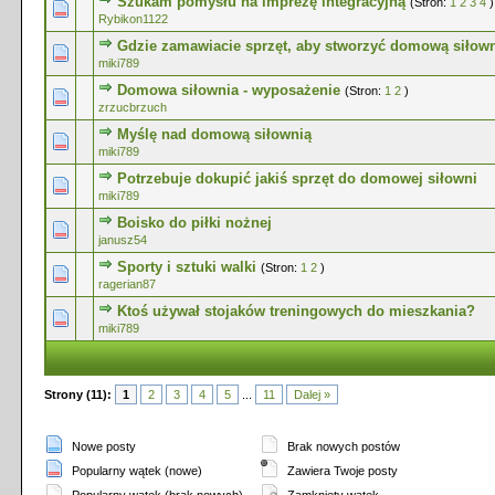
Szukam pomysłu na imprezę integracyjną
(Stron:
1
2
3
4
)
0 głosów - średnia ocena: 0 na 5 gwiazdek
1
2
3
4
5
Rybikon1122
Gdzie zamawiacie sprzęt, aby stworzyć domową siłow
0 głosów - średnia ocena: 0 na 5 gwiazdek
1
2
3
4
5
miki789
Domowa siłownia - wyposażenie
(Stron:
1
2
)
0 głosów - średnia ocena: 0 na 5 gwiazdek
1
2
3
4
5
zrzucbrzuch
Myślę nad domową siłownią
0 głosów - średnia ocena: 0 na 5 gwiazdek
1
2
3
4
5
miki789
Potrzebuje dokupić jakiś sprzęt do domowej siłowni
0 głosów - średnia ocena: 0 na 5 gwiazdek
1
2
3
4
5
miki789
Boisko do piłki nożnej
0 głosów - średnia ocena: 0 na 5 gwiazdek
1
2
3
4
5
janusz54
Sporty i sztuki walki
(Stron:
1
2
)
0 głosów - średnia ocena: 0 na 5 gwiazdek
1
2
3
4
5
ragerian87
Ktoś używał stojaków treningowych do mieszkania?
0 głosów - średnia ocena: 0 na 5 gwiazdek
1
2
3
4
5
miki789
Strony (11):
1
2
3
4
5
...
11
Dalej »
Nowe posty
Brak nowych postów
Popularny wątek (nowe)
Zawiera Twoje posty