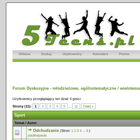
Główna
Szukaj
Użytkownicy
Kalendarz
Pomoc
Forum Dyskusyjne - młodzieżowe, ogólnotematyczne / wielotema
Użytkownicy przeglądający ten dział: 4 gości
Strony (11):
1
2
3
4
5
...
11
Dalej »
Sport
Temat
/
Autor
Odchudzanie
(Stron:
1
2
3
4
...
6
)
0 głosów - średnia ocena: 0 na 5 gwiazdek
1
2
3
4
5
paulinapaula