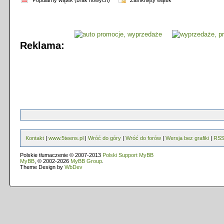
Popularny wątek (brak nowych)
Zamknięty wątek
Reklama:
Kontakt
|
www.5teens.pl
|
Wróć do góry
|
Wróć do forów
|
Wersja bez grafiki
|
RS
Polskie tłumaczenie © 2007-2013
Polski Support MyBB
MyBB
, © 2002-2026
MyBB Group
.
Theme Design by
WbDev