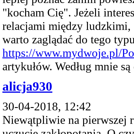
"kocham Cię". Jeżeli intere
relacjami między ludzkimi, 
warto zaglądać do tego typ
https://www.mydwoje.pl/Por
artykułów. Według mnie są
alicja930
30-04-2018, 12:42
Niewątpliwie na pierwszej r
uczucie zakłopotania. O cz