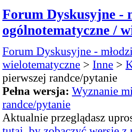
Forum Dyskusyjne - 
ogólnotematyczne / w
Forum Dyskusyjne - młodzi
wielotematyczne
>
Inne
>
K
pierwszej randce/pytanie
Pełna wersja:
Wyznanie mił
randce/pytanie
Aktualnie przeglądasz upro
tutaj, by zobaczyć wersję 