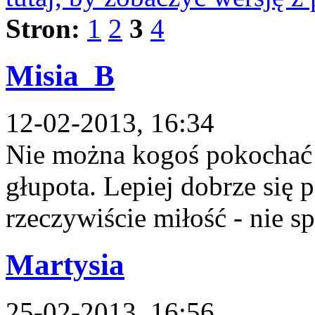
Stron:
1
2
3
4
Misia_B
12-02-2013, 16:34
Nie można kogoś pokochać j
głupota. Lepiej dobrze się 
rzeczywiście miłość - nie sp
Martysia
25-02-2013, 16:56