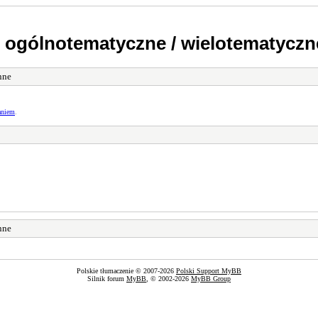
 ogólnotematyczne / wielotematyczn
nne
aniem
.
nne
Polskie tłumaczenie © 2007-2026
Polski Support MyBB
Silnik forum
MyBB
, © 2002-2026
MyBB Group