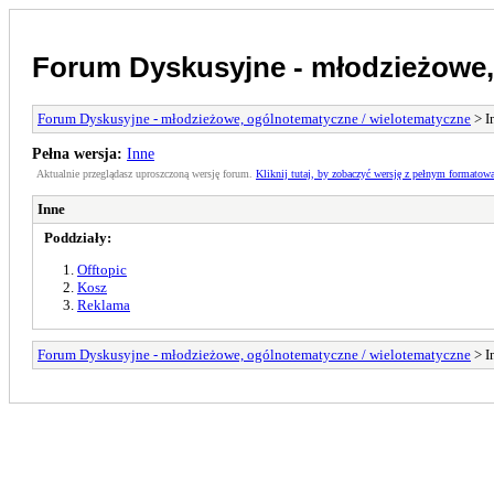
Forum Dyskusyjne - młodzieżowe,
Forum Dyskusyjne - młodzieżowe, ogólnotematyczne / wielotematyczne
> I
Pełna wersja:
Inne
Aktualnie przeglądasz uproszczoną wersję forum.
Kliknij tutaj, by zobaczyć wersję z pełnym formatow
Inne
Poddziały:
Offtopic
Kosz
Reklama
Forum Dyskusyjne - młodzieżowe, ogólnotematyczne / wielotematyczne
> I