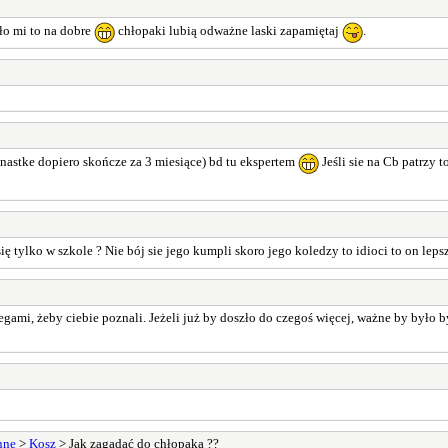
ło mi to na dobre
chłopaki lubią odważne laski zapamiętaj
.
8nastke dopiero skończe za 3 miesiące) bd tu ekspertem
Jeśli sie na Cb patrzy 
 tylko w szkole ? Nie bój sie jego kumpli skoro jego koledzy to idioci to on lepsz
ami, żeby ciebie poznali. Jeżeli już by doszło do czegoś więcej, ważne by było b
nne
>
Kosz
> Jak zagadać do chłopaka ??