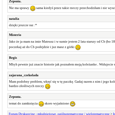
Zepsuta.
Nie ma sprawy
sama kiedyś przez takie rzeczy przechodziłam i nie wysz
natalia
dzięki jeszcze raz :*
Misterio
Jako że ja mam na imie Mateusz i w sumie jestem 2 lata starszy od Cb (bo 1
poczekaj aż do Cb podejdzie i juz masz z górki
Regis
Mhyh pewnie już znacie historie jak poznałem moją koleżanke.. Widujecie się
zajarana_czekolada
Mam podobny problem, wkręć się w tę paczkę. Gadaj razem z nim i jego koleg
bardzo złośliwych rzeczy
Zepsuta.
temat do zamknięcia
skoro wyjaśnione
.
Forum Dyskusyjne - młodzieżowe, ogólnotematyczne / wielotematyczne
>
I