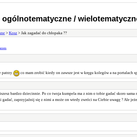
 ogólnotematyczne / wielotematyczn
nne
>
Kosz
> Jak zagadać do chłopaka ??
aniem
.
e patrzy
co mam zrobić kiedy on zawsze jest w kręgu kolegów a na portalach 
e piszesz bardzo dziecinnie. Po co twoja kumpela ma z nim o tobie gadać skoro sama 
mi gadać, zaprzyjaźnij się z nimi a może on wtedy zwróci na Ciebie uwagę ? Ale jeże