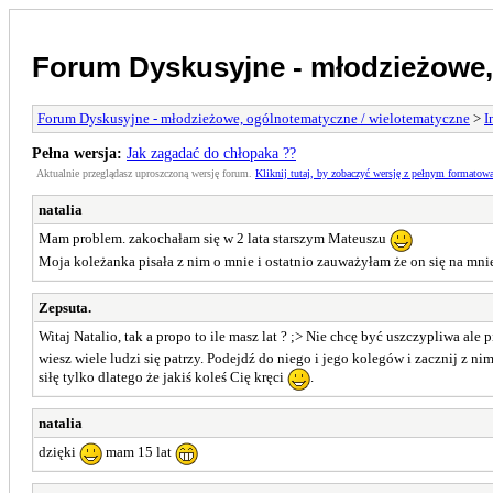
Forum Dyskusyjne - młodzieżowe,
Forum Dyskusyjne - młodzieżowe, ogólnotematyczne / wielotematyczne
>
I
Pełna wersja:
Jak zagadać do chłopaka ??
Aktualnie przeglądasz uproszczoną wersję forum.
Kliknij tutaj, by zobaczyć wersję z pełnym formatow
natalia
Mam problem. zakochałam się w 2 lata starszym Mateuszu
Moja koleżanka pisała z nim o mnie i ostatnio zauważyłam że on się na mni
Zepsuta.
Witaj Natalio, tak a propo to ile masz lat ? ;> Nie chcę być uszczypliwa al
wiesz wiele ludzi się patrzy. Podejdź do niego i jego kolegów i zacznij z ni
siłę tylko dlatego że jakiś koleś Cię kręci
.
natalia
dzięki
mam 15 lat