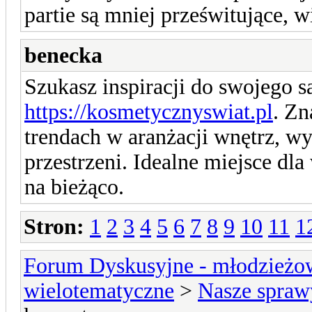
partie są mniej prześwitujące, 
benecka
Szukasz inspiracji do swojego
https://kosmetycznyswiat.pl
. Zn
trendach w aranżacji wnętrz, wy
przestrzeni. Idealne miejsce dla
na bieżąco.
Stron:
1
2
3
4
5
6
7
8
9
10
11
1
Forum Dyskusyjne - młodzieżow
wielotematyczne
>
Nasze spraw