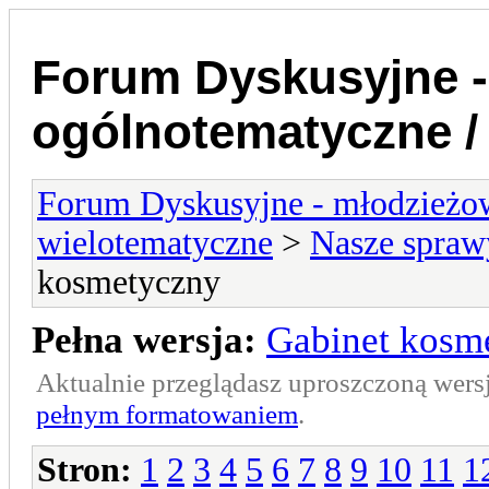
Forum Dyskusyjne -
ogólnotematyczne /
Forum Dyskusyjne - młodzieżow
wielotematyczne
>
Nasze spraw
kosmetyczny
Pełna wersja:
Gabinet kosm
Aktualnie przeglądasz uproszczoną wers
pełnym formatowaniem
.
Stron:
1
2
3
4
5
6
7
8
9
10
11
1