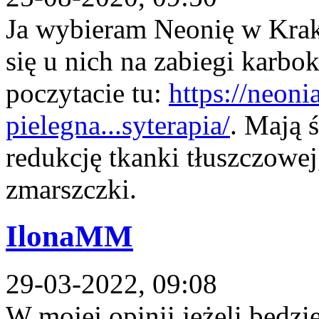
Ja wybieram Neonię w Kra
się u nich na zabiegi karbo
poczytacie tu:
https://neon
pielegna...syterapia/
. Mają 
redukcję tkanki tłuszczowej,
zmarszczki.
IlonaMM
29-03-2022, 09:08
W mojej opinii jeżeli będzi