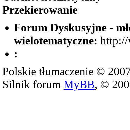
Przekierowanie
Forum Dyskusyjne - mło
wielotematyczne:
http:/
:
Polskie tłumaczenie © 20
Silnik forum
MyBB
, © 20