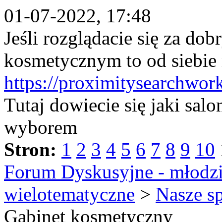
01-07-2022, 17:48
Jeśli rozglądacie się za d
kosmetycznym to od siebie
https://proximitysearchwor
Tutaj dowiecie się jaki sal
wyborem
Stron:
1
2
3
4
5
6
7
8
9
10
Forum Dyskusyjne - młodzi
wielotematyczne
>
Nasze s
Gabinet kosmetyczny