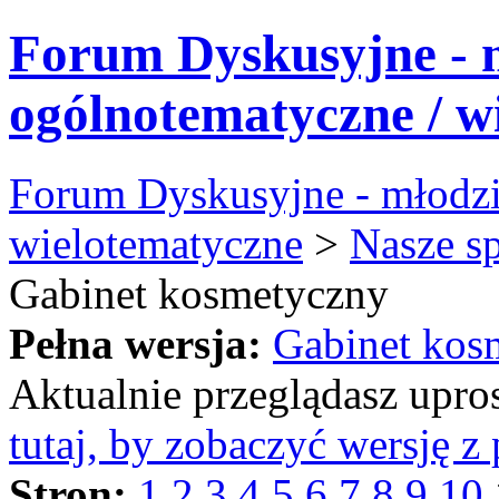
Forum Dyskusyjne - 
ogólnotematyczne / w
Forum Dyskusyjne - młodzi
wielotematyczne
>
Nasze s
Gabinet kosmetyczny
Pełna wersja:
Gabinet kos
Aktualnie przeglądasz upro
tutaj, by zobaczyć wersję 
Stron:
1
2
3
4
5
6
7
8
9
10