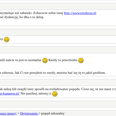
stymuluje niż zabawki. Zobaczcie sobie tutaj
http://www.erozkosz.pl
ć dyskrecję, bo dba o to sklep.
dzi
Jeśli naście to jest to normalne
Każdy to przechodzi
e zdrowia. Jak Ci nie przejdzie to wtedy, możesz bać się żę to jakiś problem.
jak radzą lub znajdź inny sposób na rozładowanie popędu. Ciesz się, że nie masz 
op-kamagra.pl/
Nie panikuj, mówię ci
asze sprawy
>
Dojrzewanie
> popęd seksualny