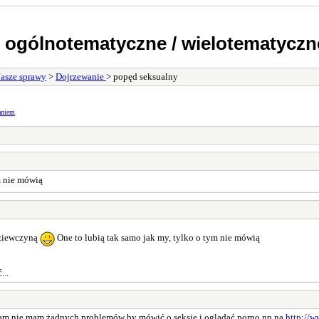
 ogólnotematyczne / wielotematyczn
asze sprawy
>
Dojrzewanie
> popęd seksualny
aniem
.
m nie mówią
dziewczyną
One to lubią tak samo jak my, tylko o tym nie mówią
...
Ja tam nie mam żadnych problemów by mówić o seksie i oglądać porno np na
http://w