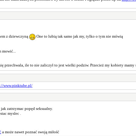
azem z dziewczyną
One to lubią tak samo jak my, tylko o tym nie mówią
m mowić...
ię przechwala, ile to nie zaliczył to jest wielki podziw. Przecież my kobiety mam
://www.pinktube.pl/
jak zatrzymac popęd seksualny.
stac myslec .
ć
a może nawet poznać swoją miłość