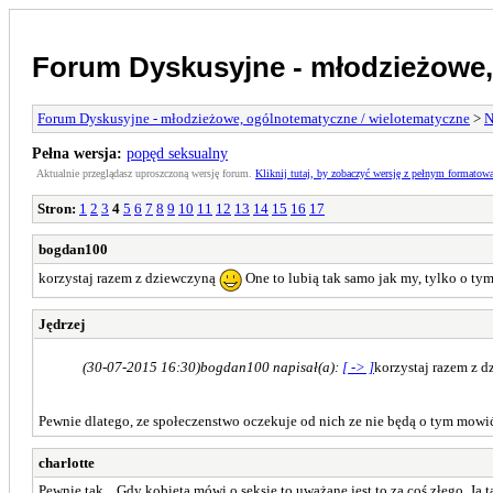
Forum Dyskusyjne - młodzieżowe,
Forum Dyskusyjne - młodzieżowe, ogólnotematyczne / wielotematyczne
>
N
Pełna wersja:
popęd seksualny
Aktualnie przeglądasz uproszczoną wersję forum.
Kliknij tutaj, by zobaczyć wersję z pełnym formatow
Stron:
1
2
3
4
5
6
7
8
9
10
11
12
13
14
15
16
17
bogdan100
korzystaj razem z dziewczyną
One to lubią tak samo jak my, tylko o ty
Jędrzej
(30-07-2015 16:30)
bogdan100 napisał(a):
[ -> ]
korzystaj razem z 
Pewnie dlatego, ze społeczenstwo oczekuje od nich ze nie będą o tym mowić
charlotte
Pewnie tak... Gdy kobieta mówi o seksie to uważane jest to za coś złego. 