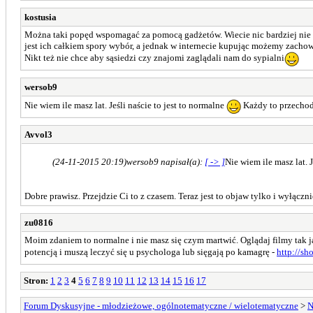
kostusia
Można taki popęd wspomagać za pomocą gadżetów. Wiecie nic bardziej nie 
jest ich całkiem spory wybór, a jednak w internecie kupując możemy zachowa
Nikt też nie chce aby sąsiedzi czy znajomi zaglądali nam do sypialni
wersob9
Nie wiem ile masz lat. Jeśli naście to jest to normalne
Każdy to przecho
Avvol3
(24-11-2015 20:19)
wersob9 napisał(a):
[ -> ]
Nie wiem ile masz lat. 
Dobre prawisz. Przejdzie Ci to z czasem. Teraz jest to objaw tylko i wyłączni
zu0816
Moim zdaniem to normalne i nie masz się czym martwić. Oglądaj filmy tak 
potencją i muszą leczyć się u psychologa lub sięgają po kamagrę -
http://sh
Stron:
1
2
3
4
5
6
7
8
9
10
11
12
13
14
15
16
17
Forum Dyskusyjne - młodzieżowe, ogólnotematyczne / wielotematyczne
>
N