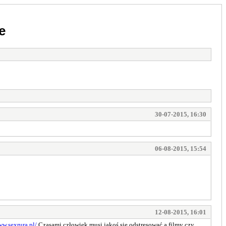
e
30-07-2015, 16:30
06-08-2015, 15:54
12-08-2015, 16:01
ww.sexrura.pl/
Czasami człowiek musi jakoś się odstresować a filmy czy