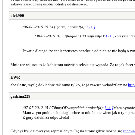
zabawa z ukochaną osobą potrafią odstresować.
olek900
(06-08-2015 15:54)
Jędrzej napisał(a):
[ -> ]
(30-07-2015 16:30)
bogdan100 napisał(a):
[ -> ]
korzystaj r
Pewnie dlatego, ze społeczenstwo oczekuje od nich ze nie będą o ty
Mnie też wkurza to że kobietom mówić o seksie nie wypada. Za to jak facet s
EWR
charlotte
, myślę dokładnie tak samo tylko, że ja zawsze wchodziłam na
http
gadzina229
(07-07-2012 15:07)
innyODwszystkich napisał(a):
[ -> ]
Mam pytanie 
Mam z tym problem bo ciagle chce to robić i nie wiem jak o tym prze
Z góry dzieki za odpowiedzi
Gdybyś był dziewczyną zaprosiłabym Cię na stronę gdzie można się
zabawi