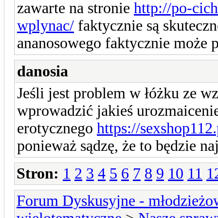
zawarte na stronie
http://po-cic
wplynac/
faktycznie są skuteczn
ananosowego faktycznie może po
danosia
Jeśli jest problem w łóżku ze 
wprowadzić jakieś urozmaicenie
erotycznego
https://sexshop112
ponieważ sądzę, że to będzie n
Stron:
1
2
3
4
5
6
7
8
9
10
11
1
Forum Dyskusyjne - młodzieżow