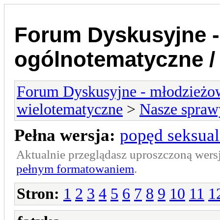
Forum Dyskusyjne -
ogólnotematyczne /
Forum Dyskusyjne - młodzieżow
wielotematyczne
>
Nasze spraw
Pełna wersja:
popęd seksua
Aktualnie przeglądasz uproszczoną wers
pełnym formatowaniem
.
Stron:
1
2
3
4
5
6
7
8
9
10
11
1