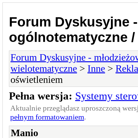
Forum Dyskusyjne -
ogólnotematyczne /
Forum Dyskusyjne - młodzieżow
wielotematyczne
>
Inne
>
Rekl
oświetleniem
Pełna wersja:
Systemy stero
Aktualnie przeglądasz uproszczoną wers
pełnym formatowaniem
.
Manio