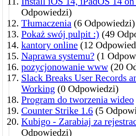
Install iOS 14, iPadOS 14 o
Odpowiedzi)
Tłumaczenia
(6 Odpowiedzi)
Pokaż swój pulpit :)
(49 Odpo
kantory online
(12 Odpowied
Naprawa systemu?
(1 Odpow
pozycjonowanie www
(20 Od
Slack Breaks User Records a
Working
(0 Odpowiedzi)
Program do tworzenia wideo
Counter Strike 1.6
(5 Odpowi
Kubigo - Zarabiaj za rejestr
Odpowiedzi)