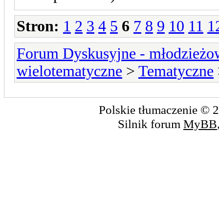
Stron:
1
2
3
4
5
6
7
8
9
10
11
1
Forum Dyskusyjne - młodzieżow
wielotematyczne
>
Tematyczne
Polskie tłumaczenie ©
Silnik forum
MyBB