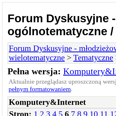
Forum Dyskusyjne -
ogólnotematyczne /
Forum Dyskusyjne - młodzieżow
wielotematyczne
>
Tematyczne
Pełna wersja:
Komputery&In
Aktualnie przeglądasz uproszczoną wers
pełnym formatowaniem
.
Komputery&Internet
Stron:
1
2
3
4
5
6
7
8
9
10
11
1