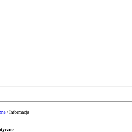
zne
/
Informacja
atyczne