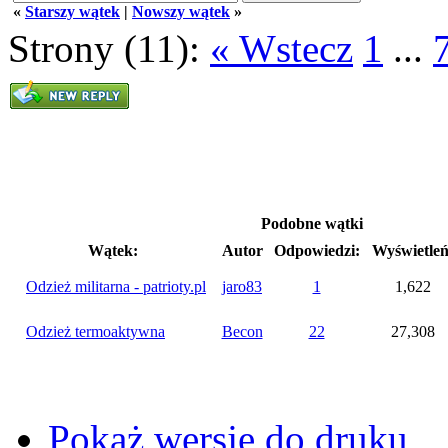
«
Starszy wątek
|
Nowszy wątek
»
Strony (11):
« Wstecz
1
...
Podobne wątki
Wątek:
Autor
Odpowiedzi:
Wyświetleń
Odzież militarna - patrioty.pl
jaro83
1
1,622
Odzież termoaktywna
Becon
22
27,308
Pokaż wersję do druku