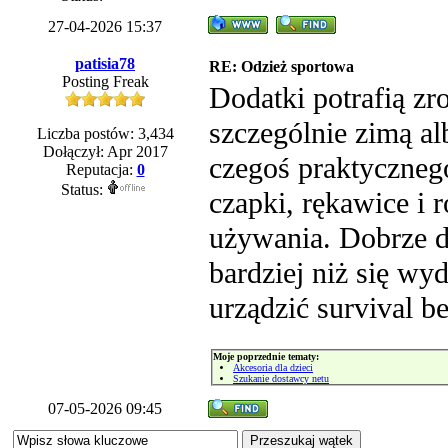
27-04-2026 15:37
patisia78
RE: Odzież sportowa
Posting Freak
Dodatki potrafią zr
szczególnie zimą al
Liczba postów: 3,434
Dołączył: Apr 2017
czegoś praktyczneg
Reputacja:
0
Status:
czapki, rękawice i 
używania. Dobrze d
bardziej niż się wy
urządzić survival b
Moje poprzednie tematy:
Akcesoria dla dzieci
Szukanie dostawcy netu
07-05-2026 09:45