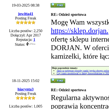
19-03-2025 08:38
jowitta41
RE: Odzież sportowa
Posting Freak
Mogę Wam wszystki
https://sklep.dorja
Liczba postów: 2,250
Dołączył: Apr 2017
ofertę sklepu inter
Reputacja:
1
Status:
DORJAN. W ofercie 
kamizelki, które łą
Moje poprzednie tematy:
Jakie są najlepsze sposoby nauki języka obcego onlin
Czy warto inwestować w farmy fotowoltaiczne w 202
18-11-2025 15:02
hiacynta3
RE: Odzież sportowa
Posting Freak
Regularna aktywnoś
poprawia koncentra
Liczba postów: 1,005