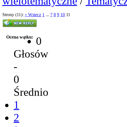
wielotematyczne
/
Tematyc
Strony (11):
« Wstecz
1
...
7
8
9
10
11
Ocena wątku:
0
Głosów
-
0
Średnio
1
2