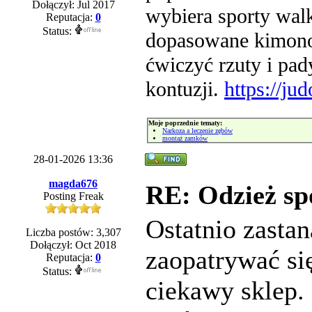
Dołączył: Jul 2017
wybiera sporty walk
Reputacja:
0
Status:
dopasowane kimono 
ćwiczyć rzuty i pad
kontuzji.
https://ju
Moje poprzednie tematy:
Narkoza a leczenie zębów
montaż zamków
28-01-2026 13:36
magda676
RE: Odzież sp
Posting Freak
Ostatnio zastan
Liczba postów: 3,307
Dołączył: Oct 2018
zaopatrywać się
Reputacja:
0
Status:
ciekawy sklep.