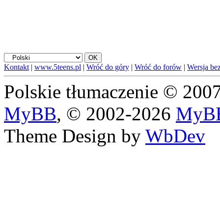
Kontakt
|
www.5teens.pl
|
Wróć do góry
|
Wróć do forów
|
Wersja bez
Polskie tłumaczenie © 20
MyBB
, © 2002-2026
MyBB
Theme Design by
WbDev