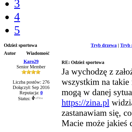
3
4
5
Odzież sportowa
Tryb drzewa
|
Tryb 
Autor
Wiadomość
Karo29
RE: Odzież sportowa
Senior Member
Ja wychodzę z założ
wszystkim na takie 
Liczba postów: 276
Dołączył: Sep 2016
mogą w danej sytuac
Reputacja:
0
Status:
https://zina.pl
widzia
zastanawiam się, co
Macie może jakieś 