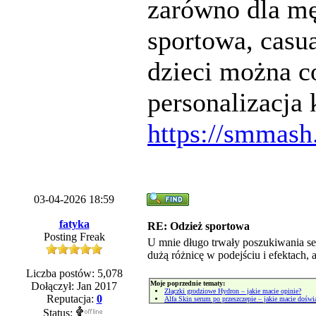
zarówno dla męż
sportowa, casu
dzieci można co
personalizacja 
https://smmash.
03-04-2026 18:59
fatyka
RE: Odzież sportowa
Posting Freak
U mnie długo trwały poszukiwania se
dużą różnicę w podejściu i efektach, 
Liczba postów: 5,078
Moje poprzednie tematy:
Dołączył: Jan 2017
Złączki grodziowe Hydron – jakie macie opinie?
Reputacja:
0
Alfa Skin serum po przeszczepie – jakie macie doświ
Status: