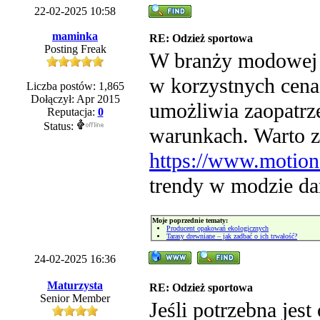
22-02-2025 10:58
maminka
RE: Odzież sportowa
Posting Freak
W branży modowej l
w korzystnych cenac
Liczba postów: 1,865
Dołączył: Apr 2015
umożliwia zaopatrz
Reputacja:
0
Status:
warunkach. Warto z
https://www.motion
trendy w modzie da
Moje poprzednie tematy:
Producent opakowań ekologicznych
Tarasy drewniane – jak zadbać o ich trwałość?
24-02-2025 16:36
Maturzysta
RE: Odzież sportowa
Senior Member
Jeśli potrzebna jes