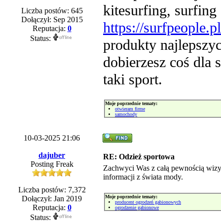
kitesurfing, surfing
Liczba postów: 645
Dołączył: Sep 2015
https://surfpeople.p
Reputacja:
0
Status:
produkty najlepszyc
dobierzesz coś dla 
taki sport.
Moje poprzednie tematy:
otwieram firme
samochody
10-03-2025 21:06
dajuber
RE: Odzież sportowa
Posting Freak
Zachwyci Was z całą pewnością wizyt
informacji z świata mody.
Liczba postów: 7,372
Moje poprzednie tematy:
Dołączył: Jan 2019
producent ogrodzeń gabionowych
Reputacja:
0
ogrodzenie gabionowe
Status: