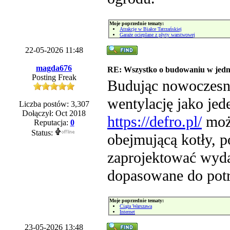
Moje poprzednie tematy:
Atrakcje w Białce Tatrzańskiej
Garaże ocieplane z płyty warstwowej
22-05-2026 11:48
magda676
RE: Wszystko o budowaniu w jedn
Posting Freak
Budując nowoczesny
wentylację jako jed
Liczba postów: 3,307
Dołączył: Oct 2018
https://defro.pl/
możn
Reputacja:
0
Status:
obejmującą kotły, p
zaprojektować wyda
dopasowane do pot
Moje poprzednie tematy:
Ciąża Warszawa
Internet
23-05-2026 13:48