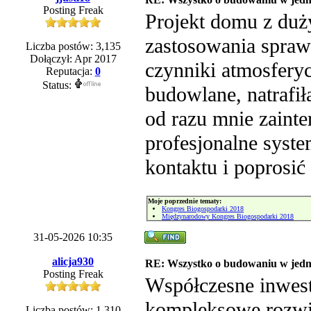
Posting Freak
Projekt domu z du
zastosowania spra
Liczba postów: 3,135
Dołączył: Apr 2017
czynniki atmosferyc
Reputacja:
0
Status:
budowlane, natrafi
od razu mnie zainte
profesjonalne syst
kontaktu i poprosić
Moje poprzednie tematy:
Kongres Biogospodarki 2018
Międzynarodowy Kongres Biogospodarki 2018
31-05-2026 10:35
alicja930
RE: Wszystko o budowaniu w jedn
Posting Freak
Współczesne inwest
kompleksowe rozwią
Liczba postów: 1,310