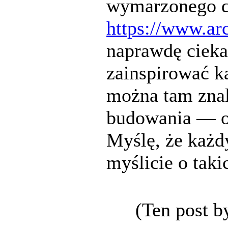
wymarzonego do
https://www.ar
naprawdę cieka
zainspirować ka
można tam znal
budowania — o
Myślę, że każdy
myślicie o taki
(Ten post b