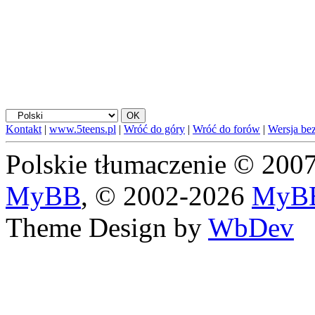
Kontakt
|
www.5teens.pl
|
Wróć do góry
|
Wróć do forów
|
Wersja bez
Polskie tłumaczenie © 20
MyBB
, © 2002-2026
MyBB
Theme Design by
WbDev