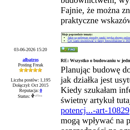
budownictwem, wy
Fajnie, że można zn
praktyczne wskazów
Moje poprzednie tematy:
Jakie są najlepsze sposoby nauki języka obcego onlin
Czy warto inwestować w farmy fotowoltaiczne w 202
03-06-2026 15:20
albatros
RE: Wszystko o budowaniu w jedn
Posting Freak
Planując budowę do
jak działka jest us
Liczba postów: 1,195
Dołączył: Oct 2015
Kiedy szukałam info
Reputacja:
0
Status:
świetny artykuł tut
potencj...-art-10829
mogą wpływać na p