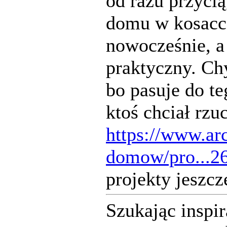
od razu przyci
domu w kosacc
nowocześnie, a 
praktyczny. Chy
bo pasuje do t
ktoś chciał rzuc
https://www.arc
domow/pro...2
projekty jeszcz
Szukając inspi