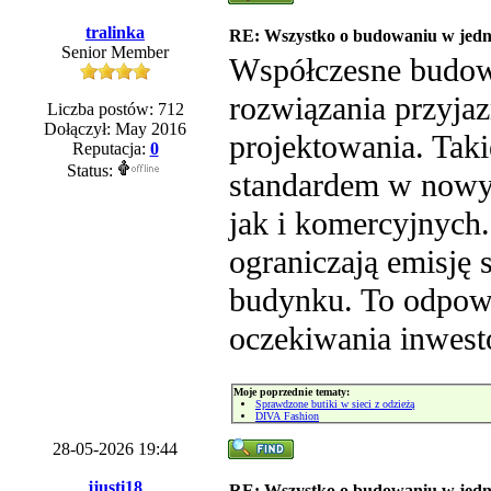
tralinka
RE: Wszystko o budowaniu w jedn
Senior Member
Współczesne budown
rozwiązania przyjaz
Liczba postów: 712
Dołączył: May 2016
projektowania. Tak
Reputacja:
0
Status:
standardem w nowy
jak i komercyjnych.
ograniczają emisję s
budynku. To odpow
oczekiwania inwesto
Moje poprzednie tematy:
Sprawdzone butiki w sieci z odzieżą
DIVA Fashion
28-05-2026 19:44
jjusti18
RE: Wszystko o budowaniu w jedn