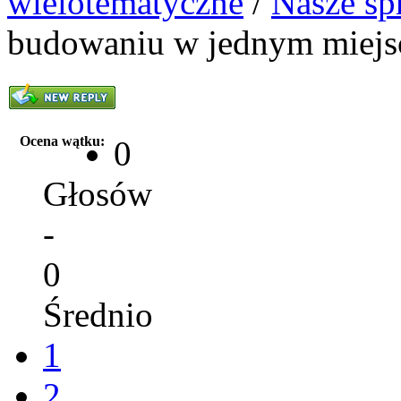
wielotematyczne
/
Nasze sp
budowaniu w jednym miejs
Ocena wątku:
0
Głosów
-
0
Średnio
1
2