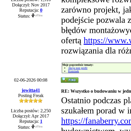
Dołączył: Nov 2017
zarówno projekt, j
Reputacja:
0
Status:
podejście pozwala 
błędów montażowych
ofertą
https://www.
rozwiązania dla róż
Moje poprzednie tematy:
Akcja non profit
Kominek
02-06-2026 00:08
jowitta41
RE: Wszystko o budowaniu w jedn
Posting Freak
Ostatnio podczas p
szukałem porad w in
Liczba postów: 2,250
Dołączył: Apr 2017
https://fanaberry.co
Reputacja:
1
Status: