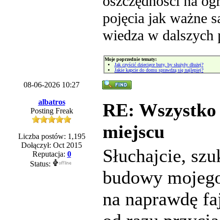
oszczędności na og
pojęcia jak ważne s
wiedza w dalszych 
Moje poprzednie tematy:
Jak czyścić dziecięce buty, by służyły dłużej?
Jakie kapcie do domu sprawdzą się najlepiej?
08-06-2026 10:27
albatros
RE: Wszystko
Posting Freak
miejscu
Liczba postów: 1,195
Dołączył: Oct 2015
Słuchajcie, szu
Reputacja:
0
Status:
budowy mojeg
na naprawdę fa