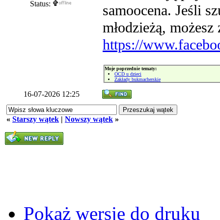
Status:
samoocena. Jeśli sz
młodzieżą, możesz z
https://www.faceb
Moje poprzednie tematy:
OCD u dzieci
Zakłady bukmacherskie
16-07-2026 12:25
«
Starszy wątek
|
Nowszy wątek
»
Pokaż wersję do druku