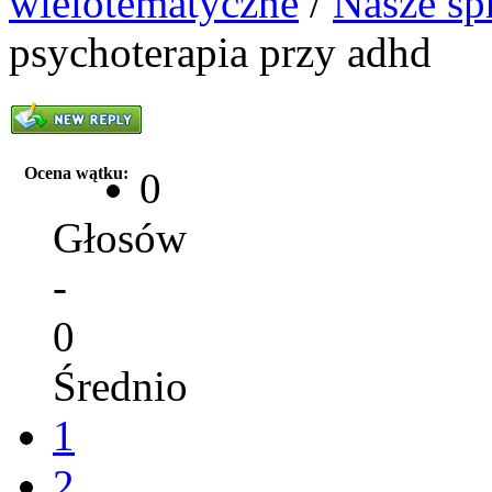
wielotematyczne
/
Nasze sp
psychoterapia przy adhd
Ocena wątku:
0
Głosów
-
0
Średnio
1
2