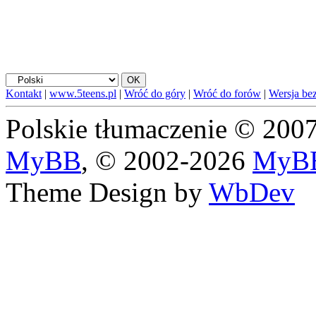
Kontakt
|
www.5teens.pl
|
Wróć do góry
|
Wróć do forów
|
Wersja bez
Polskie tłumaczenie © 20
MyBB
, © 2002-2026
MyBB
Theme Design by
WbDev