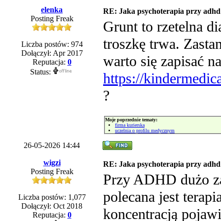
elenka
RE: Jaka psychoterapia przy adhd
Posting Freak
Grunt to rzetelna di
troszkę trwa. Zast
Liczba postów: 974
Dołączył: Apr 2017
warto się zapisać n
Reputacja:
0
Status:
https://kindermedica
?
Moje poprzednie tematy:
firma kurierska
uczelnia o profilu medycznym
26-05-2026 14:44
wigzi
RE: Jaka psychoterapia przy adhd
Posting Freak
Przy ADHD dużo zal
polecana jest terap
Liczba postów: 1,077
Dołączył: Oct 2018
koncentracją pojawia
Reputacja:
0