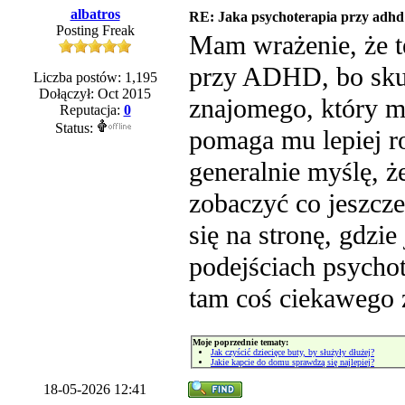
albatros
RE: Jaka psychoterapia przy adhd
Posting Freak
Mam wrażenie, że t
przy ADHD, bo skupi
Liczba postów: 1,195
Dołączył: Oct 2015
znajomego, który ma
Reputacja:
0
Status:
pomaga mu lepiej r
generalnie myślę, ż
zobaczyć co jeszcz
się na stronę, gdzie
podejściach psycho
tam coś ciekawego 
Moje poprzednie tematy:
Jak czyścić dziecięce buty, by służyły dłużej?
Jakie kapcie do domu sprawdzą się najlepiej?
18-05-2026 12:41