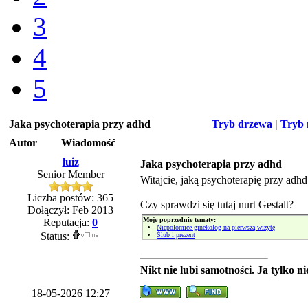
3
4
5
Jaka psychoterapia przy adhd
Tryb drzewa
|
Tryb 
Autor
Wiadomość
luiz
Jaka psychoterapia przy adhd
Senior Member
Witajcie, jaką psychoterapię przy adhd
Liczba postów: 365
Czy sprawdzi się tutaj nurt Gestalt?
Dołączył: Feb 2013
Moje poprzednie tematy:
Reputacja:
0
Niepołomice ginekolog na pierwszą wizytę
Status:
Ślub i prezent
Nikt nie lubi samotności. Ja tylko n
18-05-2026 12:27