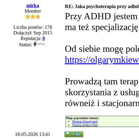
mirka
RE: Jaka psychoterapia przy adhd
Member
Przy ADHD jestem n
ma też specjalizacj
Liczba postów: 178
Dołączył: Sep 2015
Reputacja:
0
Status:
Od siebie mogę pole
https://olgarymkiew
Prowadzą tam terapi
skorzystania z usług
równeiż i stacjonarn
Moje poprzednie tematy:
Montaz klimatyzacji
Pompa ciepła wybór
18-05-2026 13:41