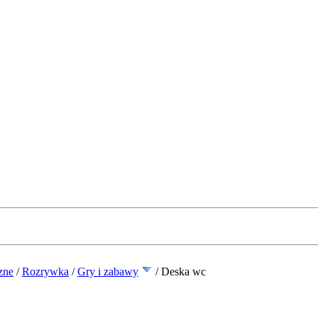
zne
/
Rozrywka
/
Gry i zabawy
/
Deska wc