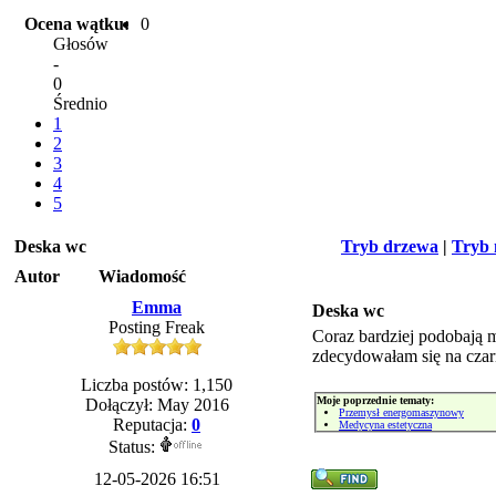
Ocena wątku:
0
Głosów
-
0
Średnio
1
2
3
4
5
Deska wc
Tryb drzewa
|
Tryb 
Autor
Wiadomość
Emma
Deska wc
Posting Freak
Coraz bardziej podobają 
zdecydowałam się na czarn
Liczba postów: 1,150
Moje poprzednie tematy:
Dołączył: May 2016
Przemysł energomaszynowy
Reputacja:
0
Medycyna estetyczna
Status:
12-05-2026 16:51