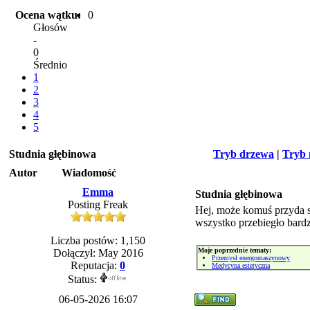
Ocena wątku:
0
Głosów
-
0
Średnio
1
2
3
4
5
Studnia głębinowa
Tryb drzewa
|
Tryb 
Autor
Wiadomość
Emma
Studnia głębinowa
Posting Freak
Hej, może komuś przyda si
wszystko przebiegło bardz
Liczba postów: 1,150
Moje poprzednie tematy:
Dołączył: May 2016
Przemysł energomaszynowy
Reputacja:
0
Medycyna estetyczna
Status:
06-05-2026 16:07