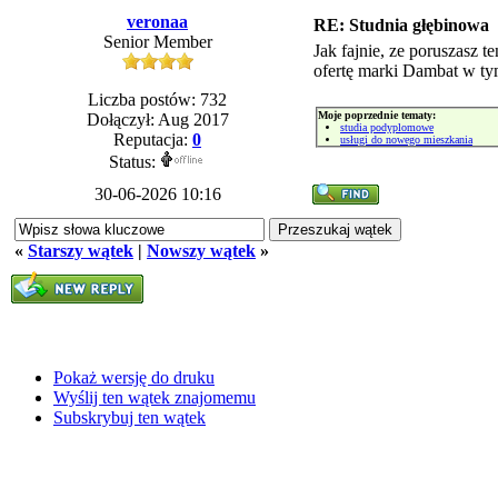
veronaa
RE: Studnia głębinowa
Senior Member
Jak fajnie, ze poruszasz t
ofertę marki Dambat w tym
Liczba postów: 732
Moje poprzednie tematy:
Dołączył: Aug 2017
studia podyplomowe
Reputacja:
0
usługi do nowego mieszkania
Status:
30-06-2026 10:16
«
Starszy wątek
|
Nowszy wątek
»
Pokaż wersję do druku
Wyślij ten wątek znajomemu
Subskrybuj ten wątek