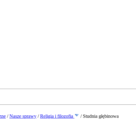
zne
/
Nasze sprawy
/
Religia i filozofia
/
Studnia głębinowa